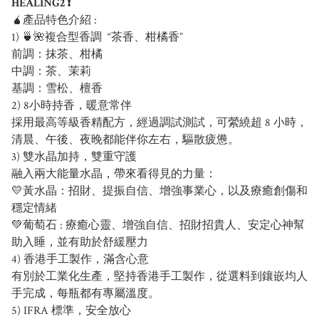
HEALING2 ❗
🧉產品特色介紹 :
1) 🍵🌺複合型香調 “茶香、柑橘香”
前調：抹茶、柑橘
中調：茶、茉莉
基調：雪松、檀香
2) 8小時持香，暖意常伴
採用最高等級香精配方，經過調試測試，可縈繞超 8 小時，
清晨、午後、夜晚都能伴你左右，驅散疲憊。
3) 雙水晶加持，雙重守護
融入兩大能量水晶，帶來看得見的力量：
💛黃水晶：招財、提振自信、增強事業心，以及療癒創傷和
穩定情緒
💚葡萄石 : 療癒心靈、增強自信、招財招貴人、安定心神幫
助入睡，並有助於舒緩壓力
4) 香港手工製作，滿含心意
有別於工業化生產，堅持香港手工製作，從選料到鑲嵌均人
手完成，每瓶都有專屬溫度。
5) IFRA 標準，安全放心