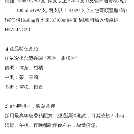
價錢 : 50ml $299/支, 兩支以上 $269/支 (1支包寄順豐櫃/站)

        : 100ml $499/支, 兩支以上 $469/支 (1支包寄順豐櫃/站)

❗買任何Healing香水味50/100ml兩支 ❗結帳時輸入優惠碼
HEALING2 ❗

🧉產品特色介紹 :

1) 🍵🌺複合型香調  “茶香、柑橘香”

前調：抹茶、柑橘

中調：茶、茉莉

基調：雪松、檀香

2) 8小時持香，暖意常伴

採用最高等級香精配方，經過調試測試，可縈繞超 8 小時，
清晨、午後、夜晚都能伴你左右，驅散疲憊。
