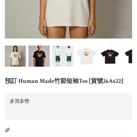
預訂 Human Made竹節短袖Tee [貨號26A622]
多買多慳
🌈