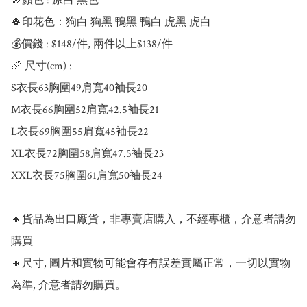
🌈顏色 : 原白 黑色

🍀印花色：狗白 狗黑 鴨黑 鴨白 虎黑 虎白

💰價錢 : $148/件, 兩件以上$138/件

📏 尺寸(cm) : 

S衣長63胸圍49肩寬40袖長20

M衣長66胸圍52肩寬42.5袖長21

L衣長69胸圍55肩寬45袖長22

XL衣長72胸圍58肩寬47.5袖長23

XXL衣長75胸圍61肩寬50袖長24

🔸貨品為出口廠貨，非專賣店購入，不經專櫃，介意者請勿
購買

🔸尺寸, 圖片和實物可能會存有誤差實屬正常，一切以實物
為準, 介意者請勿購買。
