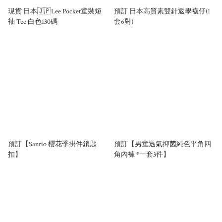
現貨 日本🇯🇵Lee Pocket童裝短
預訂 日本高質素雙針返學襪仔(1
袖 Tee 白色130碼
套6對)
預訂【Sanrio 櫻花季掛件鎖匙
預訂【男童透氣抑菌純色平角四
扣】
角內褲 *一套3件】