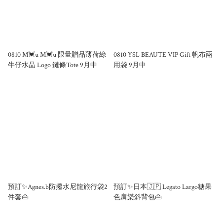
0810 M💓u M💓u 限量贈品薄荷綠
0810 YSL BEAUTE VIP Gift 帆布兩
牛仔水晶 Logo 鏈條Tote 9月中
用袋 9月中
預訂✨Agnes.b防撥水尼龍旅行袋2
預訂✨日本🇯🇵 Legato Largo糖果
件套👜
色肩樂斜背包👜