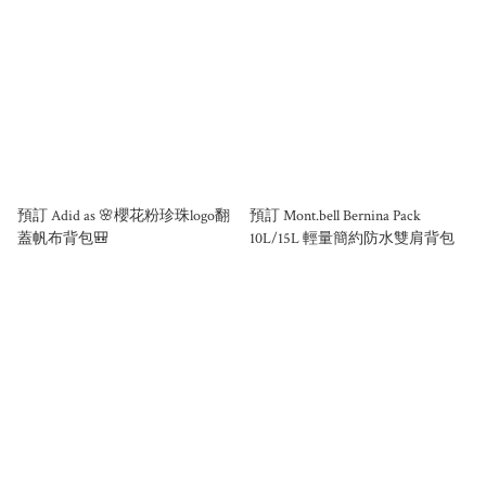
預訂 Adid as 🌸櫻花粉珍珠logo翻
預訂 Mont.bell Bernina Pack
蓋帆布背包🎒
10L/15L 輕量簡約防水雙肩背包