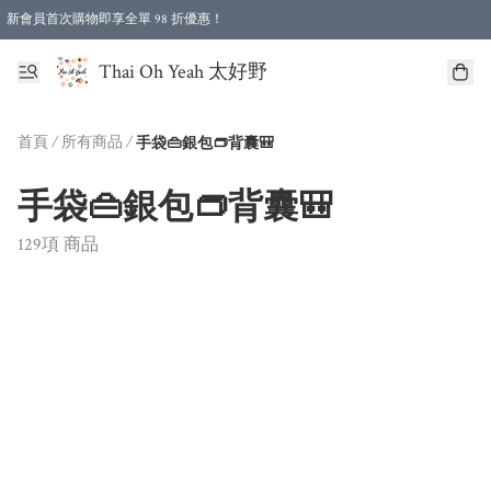
新會員首次購物即享全單 98 折優惠！
特選會員可享全單低至 96 折優惠！
Thai Oh Yeah 太好野
首頁
/
所有商品
/
手袋👜銀包👝背囊🎒
手袋👜銀包👝背囊🎒
129項 商品