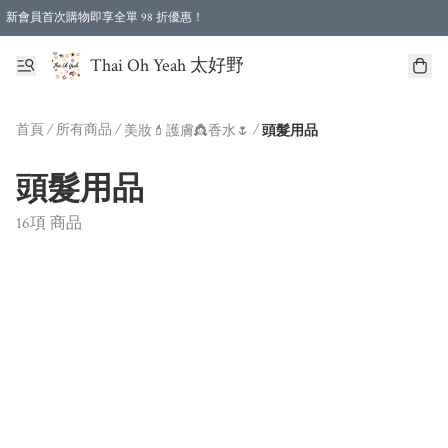
新會員首次購物即享全單 98 折優惠！
特選會員可享全單低至 96 折優惠！
Thai Oh Yeah 太好野
首頁
/
所有商品
/
/
美妝💄護膚👸香水🌷
頭髮用品
頭髮用品
16項 商品