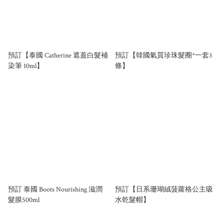
預訂【泰國 Catherine 遮蓋白髮補
預訂【韓國氣質珍珠髮圈*一套3
染筆 10ml】
條】
預訂 泰國 Boots Nourishing 滋潤
預訂【日系珊瑚絨菠蘿格公主吸
髮膜500ml
水乾髮帽】