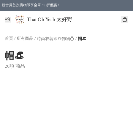
新會員首次購物即享全單 98 折優惠！
特選會員可享全單低至 96 折優惠！
Thai Oh Yeah 太好野
首頁
/
所有商品
/
/
時尚衣著👗👕飾物💍
帽👒
帽👒
20項 商品