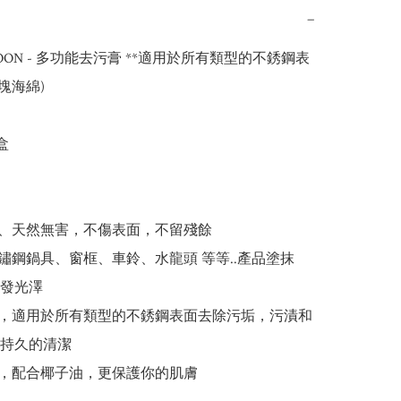
−
TOON - 多功能去污膏 **適用於所有類型的不銹鋼表
塊海綿)

盒

污、天然無害，不傷表面，不留殘餘

不鏽鋼鍋具、窗框、車鈴、水龍頭 等等..產品塗抹
發光澤

範，適用於所有類型的不銹鋼表面去除污垢，污漬和
持久的清潔

分，配合椰子油，更保護你的肌膚
