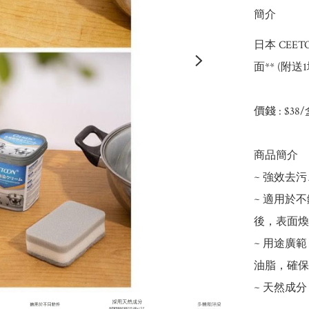
簡介
日本 CEE
面** (附送1
價錢 : $38/
商品簡介

~ 強效去
~ 適用於
後，表面煥
~ 用途廣
油脂，確保
~ 天然成