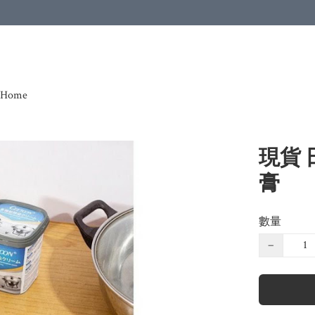
Home
現貨 
膏
數量
−