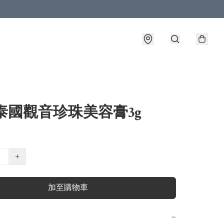
泰國觀音珍珠美容膏3g
+
加至購物車
−