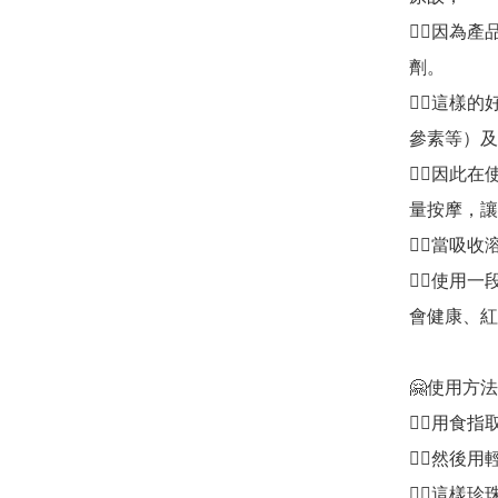
👉🏻因
劑。

👉🏻這
參素等）及
👉🏻因
量按摩，讓
👉🏻當
👉🏻使
會健康、紅
🤗使用方法
👉🏻用
👉🏻然
👉🏻這樣