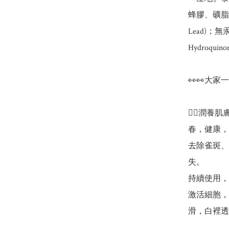
蜂膠、礦脂
Lead)；無
Hydroquino
👀👀大家
👉🏻潤
春，健康，
去除雀斑、
失。

持續使用，
激活細胞，
滑，白裡透