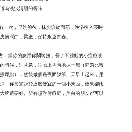
味道為淡淡清甜的香味

晚各一次，早洗臉後，抹少許於面部，晚浴後入寢時
皮膚潤白，柔嫩，保持永遠青春。

方：當你的臉跟你鬧彆扭，長了不雅觀的小痘痘或
的時候，別著急，往臉上均勻地抹一層（問題比較
擦厚點），然後做個過夜面膜第二天早上起來，用
淨，你會驚訝於這麼便宜的一個小東西，效果卻比
大牌還要好。所有想對付痘痘，美白的朋友都可以