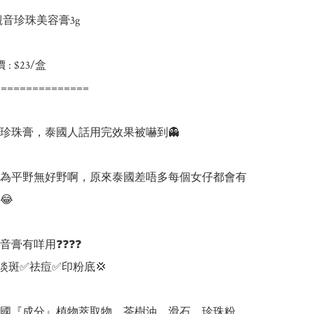
音珍珠美容膏3g

: $23/盒

==============

珍珠膏，泰國人話用完效果被嚇到👻

好以為平野無好野啊，原來泰國差唔多每個女仔都會有


觀音膏有咩用❓❓❓❓

淡斑✅祛痘✅印粉底💢

國『成分』植物萃取物、茶樹油、滑石、珍珠粉、