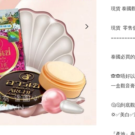
現貨 泰國觀
現貨  零售價 
=========
泰國必買的
🙈🙈唔
一盒觀音膏
🤔🤔到底
💢✅美白✅
『產地』泰