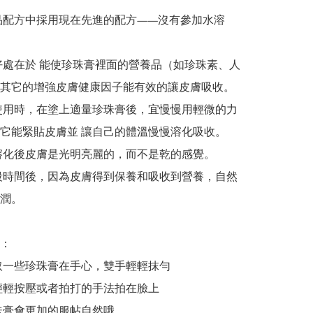
為產品配方中採用現在先進的配方——沒有參加水溶
樣的好處在於 能使珍珠膏裡面的營養品（如珍珠素、人
其它的增強皮膚健康因子能有效的讓皮膚吸收。

此在使用時，在塗上適量珍珠膏後，宜慢慢用輕微的力
它能緊貼皮膚並 讓自己的體溫慢慢溶化吸收。

吸收溶化後皮膚是光明亮麗的，而不是乾的感覺。

用一段時間後，因為皮膚得到保養和吸收到營養，自然
潤。

：

食指取一些珍珠膏在手心，雙手輕輕抹勻

後用輕輕按壓或者拍打的手法拍在臉上

珍珠膏會更加的服帖自然哦
