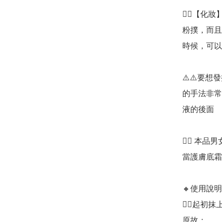
👉🏻【
粉撲，而且
時候，可以
⚠️⚠️要
的手法非常
液的後面

👉🏻 
當護膚底霜
🔸使用說明
👉🏻起
原故；
