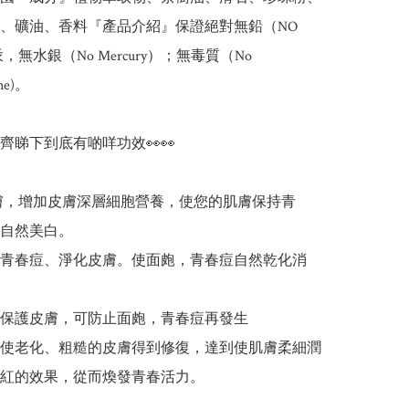
、礦油、香料『產品介紹』保證絕對無鉛（NO 
汞，無水銀（No Mercury）；無毒質（No 
ne)。

一齊睇下到底有啲咩功效👀👀

養肌膚，增加皮膚深層細胞營養，使您的肌膚保持青
自然美白。

青春痘、淨化皮膚。使面皰，青春痘自然乾化消
保護皮膚，可防止面皰，青春痘再發生

使老化、粗糙的皮膚得到修復，達到使肌膚柔細潤
紅的效果，從而煥發青春活力。
