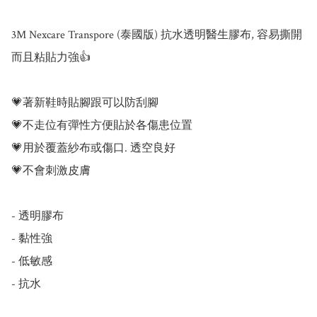
3M Nexcare Transpore (泰國版) 抗水透明醫生膠布, 容易撕開
而且粘貼力強👍

💗著新鞋時貼腳跟可以防刮腳

💗不走位有彈性方便貼於各傷患位置

💗用於覆蓋紗布或傷口. 透空良好

💗不會刺激皮膚

- 透明膠布

- 黏性強

- 低敏感

- 抗水
