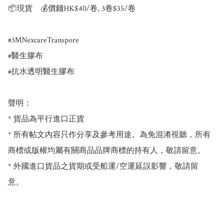
📦現貨    💰價錢HK$40/卷, 3卷$35/卷

#3MNexcareTranspore 

#醫生膠布

#抗水透明醫生膠布

聲明：

* 貨品為平行進口正貨

* 所有帖文內容只作分享及參考用途。為免混淆視聽，所有
商標或版權均屬有關商品品牌商標的持有人，敬請留意。

* 外國進口貨品之貨期或受船運/空運延誤影響，敬請留
意。