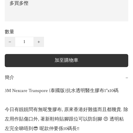
多買多慳
數量
−
+
加至購物車
簡介
−
3M Nexcare Transpore (泰國版)抗水透明醫生膠布1"x10碼 

今日有靚靚問有無呢隻膠布, 原來香港好難搵而且都幾貴. 除
左用作貼傷口外, 著新鞋時貼腳跟位可以防刮腳 😍 透明粘
左完全睇唔到😎 呢款仲要係10碼長!! 
