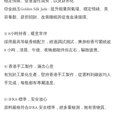
穩定情緒、促進靈性成長，以及辟邪化

🟡金絲玉Golden Silk Jade : 提升能量與氣場、穩定情緒、美
容養顏、辟邪招財、改善睡眠與促進血液循環。

3) 8小時持香，暖意常伴

採用最高等級香精配方，經過調試測試，爽身粉香可縈繞超 
8 小時，清晨、午後、夜晚都能伴你左右，驅散疲憊。

4) 香港手工製作，滿含心意

有別於工業化生產，堅持香港手工製作，從選料到鑲嵌均人
手完成，每瓶都有專屬溫度。

5) IFRA 標準，安全放心

原料嚴格符合IFRA 安全標準，經多重檢測，無有害物質。
