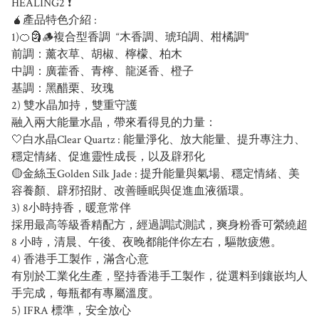
HEALING2 ❗
🧉產品特色介紹 :
1)🍊🗿🪵複合型香調 “木香調、琥珀調、柑橘調"
前調：薰衣草、胡椒、檸檬、柏木
中調：廣藿香、青檸、龍涎香、橙子
基調：黑醋栗、玫瑰
2) 雙水晶加持，雙重守護
融入兩大能量水晶，帶來看得見的力量：
🤍白水晶Clear Quartz : 能量淨化、放大能量、提升專注力、
穩定情緒、促進靈性成長，以及辟邪化
🟡金絲玉Golden Silk Jade : 提升能量與氣場、穩定情緒、美
容養顏、辟邪招財、改善睡眠與促進血液循環。
3) 8小時持香，暖意常伴
採用最高等級香精配方，經過調試測試，爽身粉香可縈繞超
8 小時，清晨、午後、夜晚都能伴你左右，驅散疲憊。
4) 香港手工製作，滿含心意
有別於工業化生產，堅持香港手工製作，從選料到鑲嵌均人
手完成，每瓶都有專屬溫度。
5) IFRA 標準，安全放心