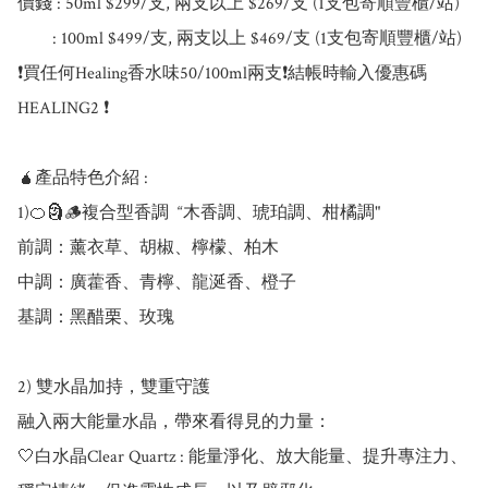
價錢 : 50ml $299/支, 兩支以上 $269/支 (1支包寄順豐櫃/站)

        : 100ml $499/支, 兩支以上 $469/支 (1支包寄順豐櫃/站)

❗買任何Healing香水味50/100ml兩支❗結帳時輸入優惠碼
HEALING2 ❗

🧉產品特色介紹 :

1)🍊🗿🪵複合型香調  “木香調、琥珀調、柑橘調"

前調：薰衣草、胡椒、檸檬、柏木			

中調：廣藿香、青檸、龍涎香、橙子			

基調：黑醋栗、玫瑰			

2) 雙水晶加持，雙重守護

融入兩大能量水晶，帶來看得見的力量：

🤍白水晶Clear Quartz : 能量淨化、放大能量、提升專注力、