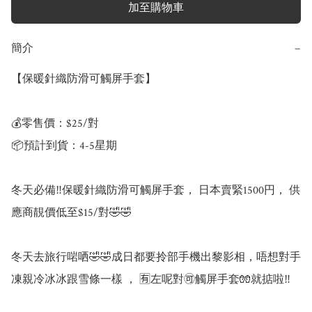
加至購物車
簡介
−
【保暖針織防滑可觸屏手套】

💰零售價：$25/對

📦預計到貨：4-5星期

冬天必備‼️保暖針織防滑可觸屏手套， 日本賣緊1500円， 供
應商靚價低至$15/對🤣🤣

冬天去旅行啱哂🤣🤣成日都要拎部手機出黎影相，唔想對手
凍親冷冰冰跟雪條一樣 ， 🈶️左呢對🉑觸屏手套🧤就掂啦‼️
