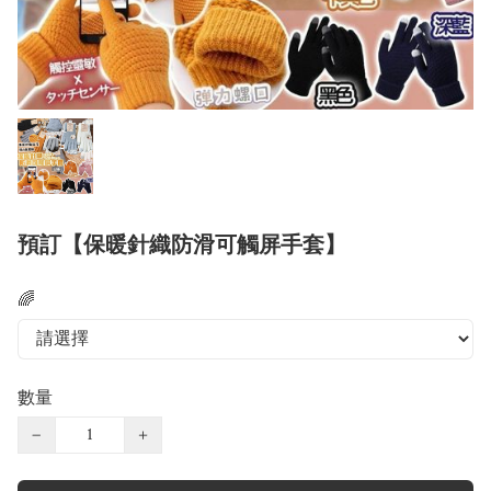
預訂【保暖針織防滑可觸屏手套】
🌈
數量
−
+