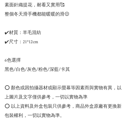
️素面針織提花，耐看又實用🥰

整個冬天滑手機都能暖暖的滑😌

✔️材質：羊毛混紡

✔️尺寸：21*12cm

6色選擇

黑色/白色/灰色/粉色/深藍/卡其

⭕️ 顏色或因拍攝器材或顯示螢幕等因素而與實物有異，以
上圖片及文字僅供參考，一切以實物為準

⭕️ 以上資料及外盒包裝只供參考，商品外盒原廠有更換新
包裝權利，一切以實物為準。
