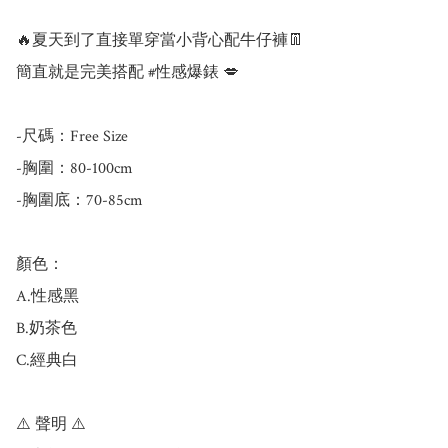
🔥夏天到了直接單穿當小背心配牛仔褲👖

簡直就是完美搭配 #性感爆錶 💋

-尺碼：Free Size

-胸圍：80-100cm

-胸圍底：70-85cm

顏色：

A.性感黑

B.奶茶色

C.經典白

⚠️ 聲明 ⚠️
