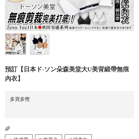
預訂【日本ド-ソン朵森美堂大U美背緞帶無痕
內衣】
多買多慳
🌈