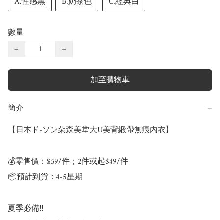
A.性感黑
B.奶茶色
C.經典白
數量
−
+
加至購物車
簡介
−
【日本ド-ソン朵森美堂大U美背緞帶無痕內衣】

💰零售價：$59/件；2件或起$49/件

📦預計到貨：4-5星期

夏季必備‼️
