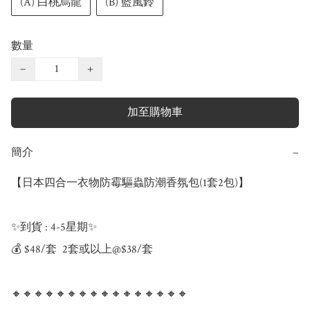
(A) 白桃烏龍
(B) 藍風鈴
數量
−
+
加至購物車
簡介
−
【日本四合一衣物防霉驅蟲防潮香氛包(1套2包)】

✨到貨 : 4-5星期✨

💰 $48/套  2套或以上@$38/套 

🔸🔸🔸🔸🔸🔸🔸🔸🔸🔸🔸🔸🔸🔸🔸🔸
