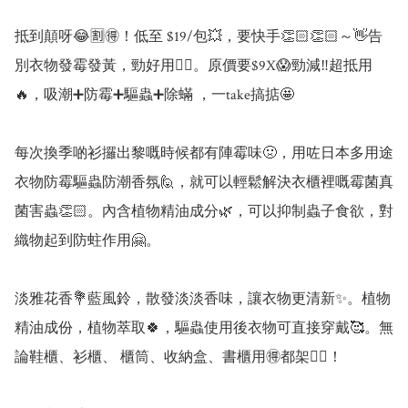
抵到顛呀😂🈹🉐！低至 $19/包💥，要快手👏🏻👏🏻～👋告
別衣物發霉發黃，勁好用👍🏻。原價要$9X😱勁減‼️超抵用
🔥，吸潮➕防霉➕驅蟲➕除蟎 ，一take搞掂🤩

每次換季啲衫攞出黎嘅時候都有陣霉味🤢，用咗日本多用途
衣物防霉驅蟲防潮香氛🙋‍，就可以輕鬆解決衣櫃裡嘅霉菌真
菌害蟲👏🏻。內含植物精油成分🌿，可以抑制蟲子食欲，對
織物起到防蛀作用🤗。

淡雅花香💐藍風鈴，散發淡淡香味，讓衣物更清新✨。植物
精油成份，植物萃取🍀，驅蟲使用後衣物可直接穿戴🥰。無
論鞋櫃、衫櫃、 櫃筒、收納盒、書櫃用🉐都架👍🏻！
