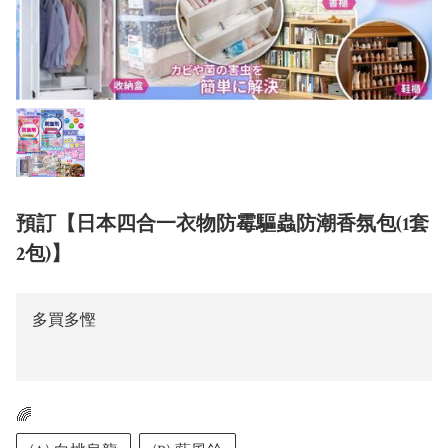
預訂【日本四合一衣物防霉驅蟲防潮香氛包(1套
2包)】
多買多慳
🌈