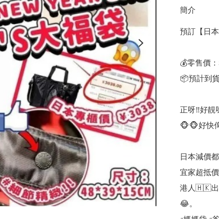
簡介
預訂【日本 B
💰零售價：$
📦預計到貨
正呀‼️好靚呀
🐵🐵好快俾
日本減價都賣
宜家超抵價😍
港人🇭
😂。
