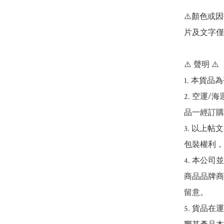
⚠️顏色或
片及文字僅
⚠️ 聲明 ⚠️

1. 本貨品
2. 空運
品一經訂購
3. 以上
包裝權利，
4. 本公
商品品牌商
留意。

5. 貨品