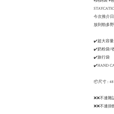
#媽媽袋 #
STAYCA
今次推介日本
放到勁多野
✔️超大容量

✔️奶粉袋/
✔️旅行袋

✔️HAND CA
📦尺寸 : 48
❌❌不連雜誌
❌❌不連掛飾