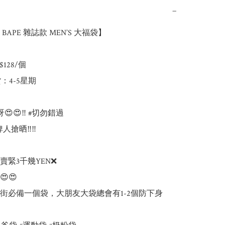
−
APE 雜誌款 MEN’S 大福袋】

128/個

：4-5星期

😍😍‼️ #切勿錯過

人搶晒‼️‼️

緊3千幾YEN❌

😍

出街必備一個袋，大朋友大袋總會有1-2個防下身