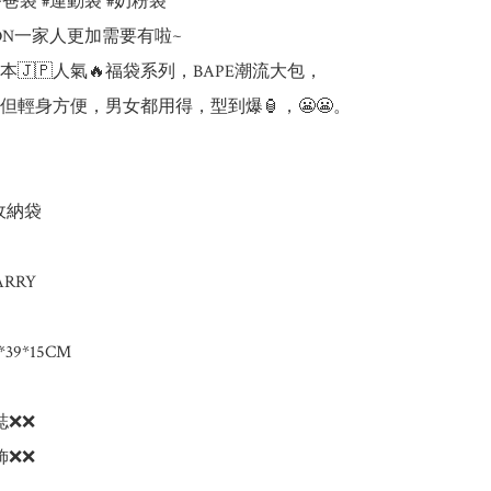
爸爸袋 #運動袋 #奶粉袋

TION一家人更加需要有啦~

🇯🇵人氣🔥福袋系列，BAPE潮流大包，

但輕身方便，男女都用得，型到爆🏮，😬😬。

收納袋

RRY

*39*15CM

❌❌

❌❌
