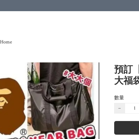
Home
預訂【
大福
數量
−