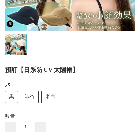
預訂【日系防 UV 太陽帽】
🌈
黑
啡杏
米白
數量
−
+