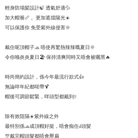
輕身防塌髪設計🍃 透氣舒適💦

加大帽簷📏 。更加遮擋陽光☀️

可以保護你 免受紫外線侵害🌞

戴住呢頂帽子🧢 唔使再驚熱辣辣嘅夏日🌞

令你喺炎炎夏日🏖️ 保持清爽同時又唔會被曬黑🔥

時尚簡約設計，係今年最流行款式👍

無論咩年紀都啱帶🍹

帽後可調節鬆緊，咩頭型都戴到!!

除有效阻隔☀️紫外線之外

最特別係🧢成頂帽好挺，唔會痴住d頭髪

🎊戴完帽頭髮都唔會壓扁
