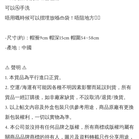
可以🚰手洗

唔用嘅時候可以摺埋放喺👜袋！唔阻地方✌🏼

-尺寸(約)：帽簷9cm 帽深15cm 帽圍54~58cm

-產地：中國

⚠️ 聲明 ⚠️

1. 本貨品為平行進口正貨。

2. 空運/海運有可能因各種不明因素影響而延誤到貨，所有
貨品一經訂購後，如非廠家缺貨，不設取消/退貨/換貨。

3. 以上帖文內容及外盒包裝只供參考用途，商品原廠有更換
新包裝權利，一切以實物為準。

4. 本公司並沒持有任何品牌之版權，所有商標或版權均屬有
關商品品牌商標的持有人，圖片及資料轉載只作分享用途，