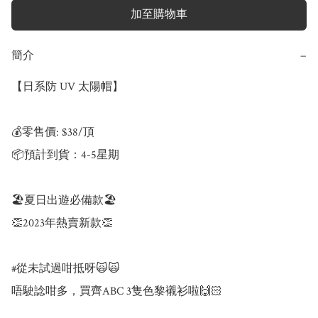
加至購物車
簡介
−
【日系防 UV 太陽帽】

💰零售價: $38/頂

📦預計到貨：4-5星期

🏖️夏日出遊必備款🏖️

👏2023年熱賣新款👏

#從未試過咁抵呀🙀🙀

唔駛諗咁多，買齊ABC 3隻色黎襯衫啦🙌🏻
