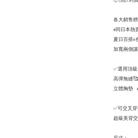
📦預計到貨
各大銷售榜
#同日本熱賣款
夏日百搭6色可
加寬兩側讓胸
✅選用頂級
高彈無縫
立體胸墊  
✅可交叉穿
超級美背交叉