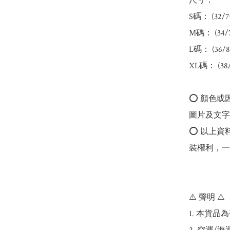
尺寸：

S碼： (32/70
M碼： (34/7
L碼： (36/80
XL碼： (38/
⭕️ 顏色
圖片及文字
⭕️ 以上
裝權利，一
⚠️ 聲明 ⚠️

1. 本貨品