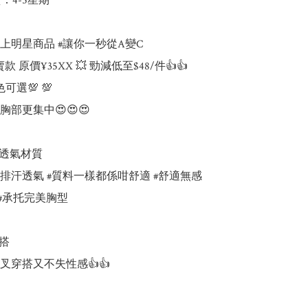
：4-5星期

上明星商品 #讓你一秒從A變C

 原價¥35XX 💥 勁減低至$48/件👍👍

選💯 💯

部更集中😍😍😍

透氣材質

排汗透氣 #質料一樣都係咁舒適 #舒適無感

 #承托完美胸型

搭

穿搭又不失性感👍👍
