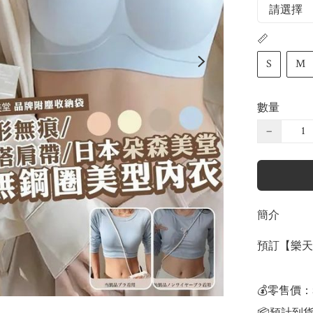
📏
S
M
數量
−
簡介
預訂【樂天
💰零售價：$