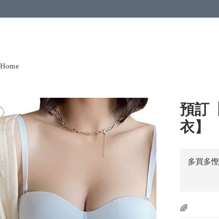
Home
預訂
衣】
多買多慳
🌈