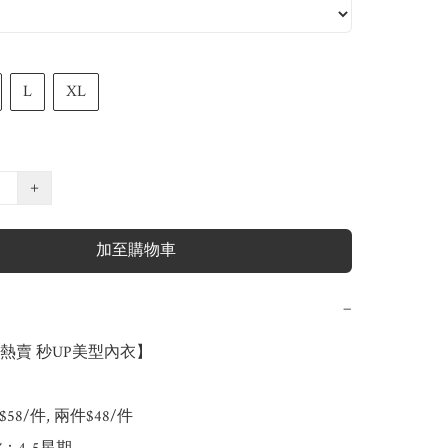
L
XL
+
加至購物車
−
熱賣 秒UP美型內衣】

58/件, 兩件$48/件
