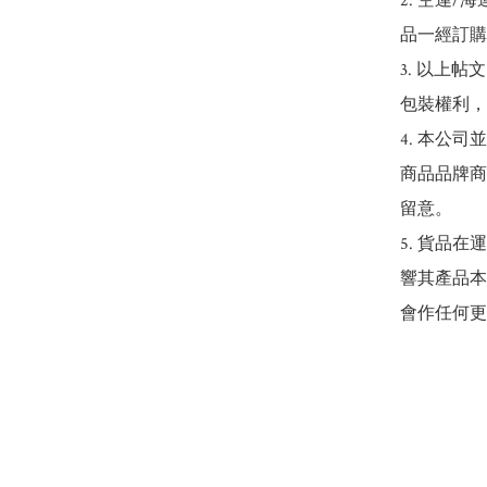
2. 空運
品一經訂購
3. 以上
包裝權利，
4. 本公
商品品牌商
留意。

5. 貨品
響其產品本
會作任何更