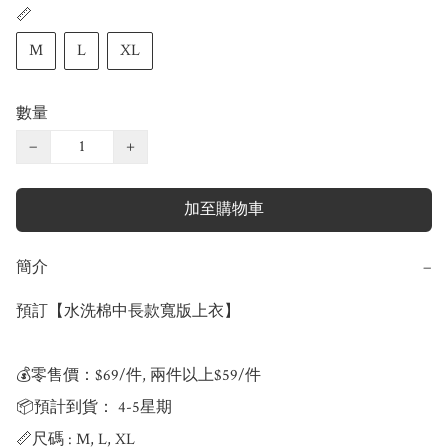
📏
M
L
XL
數量
−
+
加至購物車
簡介
−
預訂【水洗棉中長款寬版上衣】

💰零售價：$69/件, 兩件以上$59/件

📦預計到貨： 4-5星期

📏尺碼 : M, L, XL
