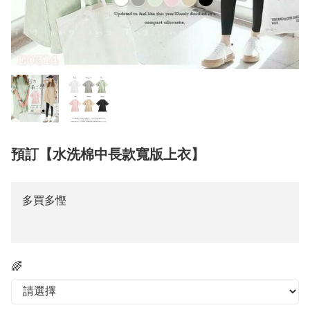
預訂【水洗棉中長款寬版上衣】
多買多慳
🌈