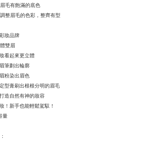
讓眉毛有飽滿的底色

：調整眉毛的色彩，整齊有型

.彩妝品牌

體雙眉

妝看起來更立體

眉筆劃出輪廓

眉粉染出眉色

定型膏刷出根根分明的眉毛

打造自然有神的妝容 

妝！新手也能輕鬆駕馭！ 

容量

：
