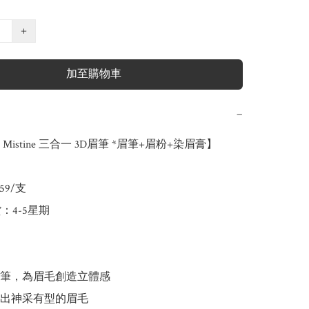
+
加至購物車
−
istine 三合一 3D眉筆 *眉筆+眉粉+染眉膏】

59/支

：4-5星期

眉筆，為眉毛創造立體感

畫出神采有型的眉毛
