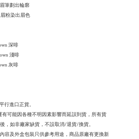
用眉筆劃出輪廓

用眉粉染出眉色

rown 深啡

Brown 淺啡 

rown 灰啡

為平行進口正貨。

/海運有可能因各種不明因素影響而延誤到貨，所有貨
後，如非廠家缺貨，不設取消/退貨/換貨。

帖文內容及外盒包裝只供參考用途，商品原廠有更換新