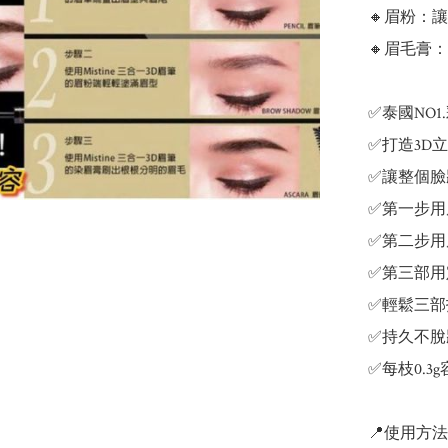
🔸眉粉：
🔸眉毛膏
✅泰國NO1
✅打造3D立
✅讓整個臉
✅第一步用
✅第二步用
✅第三部用
✅輕鬆三部
✅持久不脫
✅每枝0.3g
📍使用方法