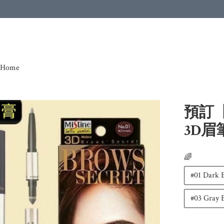
Home
預訂【
3D眉
🌈
#01 Dark
#03 Gray