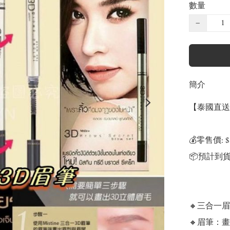
數量
−
簡介
【泰國直送 M
💰零售價: $
📦預計到貨
🔸三合一
🔸眉筆：