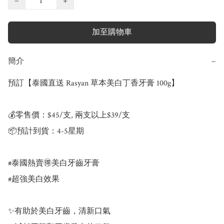
−
+
加至購物車
簡介
−
預訂【泰國直送 Rasyan 草本美白丁香牙膏 100g】

💰零售價：$45/支, 兩支以上$39/支

📦預計到貨：4-5星期

#泰國熱賣🉐美白牙齒牙膏

#超強美白效果 

✨有助於美白牙齒，清新口氣
