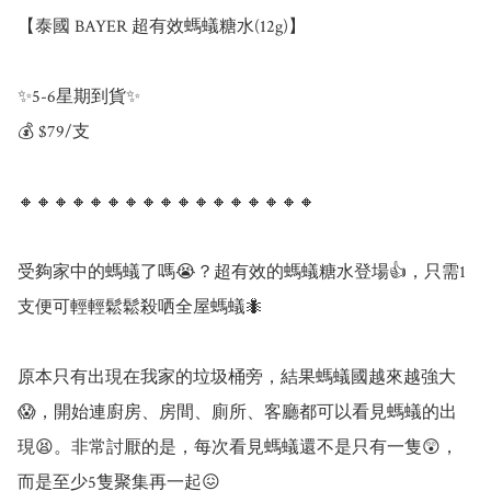
【泰國 BAYER 超有效螞蟻糖水(12g)】

✨5-6星期到貨✨

💰 $79/支

🔸🔸🔸🔸🔸🔸🔸🔸🔸🔸🔸🔸🔸🔸🔸🔸🔸

受夠家中的螞蟻了嗎😭？超有效的螞蟻糖水登場👍，只需1
支便可輕輕鬆鬆殺哂全屋螞蟻🐜

原本只有出現在我家的垃圾桶旁，結果螞蟻國越來越強大
😱，開始連廚房、房間、廁所、客廳都可以看見螞蟻的出
現😫。非常討厭的是，每次看見螞蟻還不是只有一隻😲，
而是至少5隻聚集再一起😖
