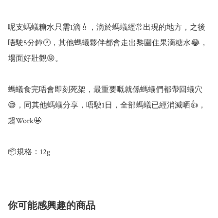
呢支螞蟻糖水只需1滴💧，滴於螞蟻經常出現的地方，之後
唔駛5分鐘🕐，其他螞蟻夥伴都會走出黎圍住果滴糖水😂，
場面好壯觀😝。

螞蟻食完唔會即刻死架，最重要嘅就係螞蟻們都帶回蟻穴
😅，同其他螞蟻分享，唔駛1日，全部螞蟻已經消滅哂👍，
超Work🤩

📦規格：12g
你可能感興趣的商品