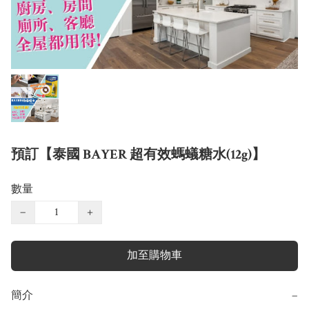
預訂【泰國 BAYER 超有效螞蟻糖水(12g)】
數量
−
+
加至購物車
簡介
−