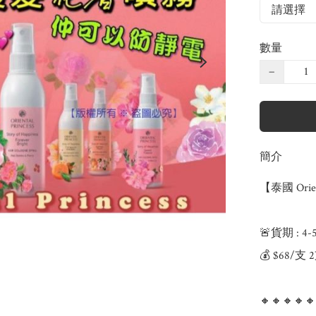
數量
−
簡介
【泰國 Orien
🚨貨期 : 4-
💰 $68/支
🔸🔸🔸🔸🔸