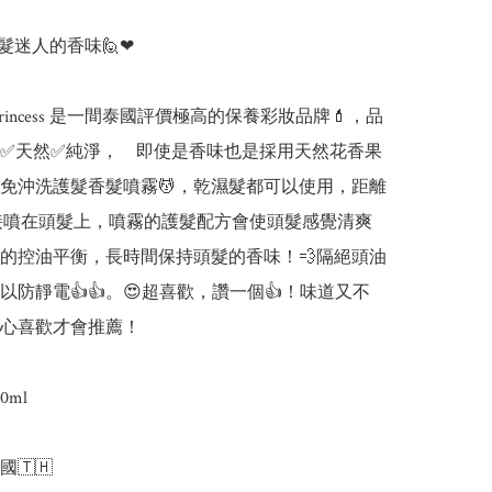
髮迷人的香味🙋❤

al Princess 是一間泰國評價極高的保養彩妝品牌💄，品
✅天然✅純淨，　即使是香味也是採用天然花香果
免沖洗護髮香髮噴霧💆，乾濕髮都可以使用，距離
直接噴在頭髮上，噴霧的護髮配方會使頭髮感覺清爽
的控油平衡，長時間保持頭髮的香味！💨隔絕頭油
以防靜電👍👍。😍超喜歡，讚一個👍！味道又不
心喜歡才會推薦！

ml

🇹🇭
