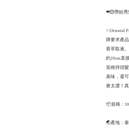
❤🙆帶給秀
✨Orient
牌要求產品
香萃取液。
約20cm
並維持頭髮
臭味，還可
會太濃！真
📦規格：100
🌏產地：泰國