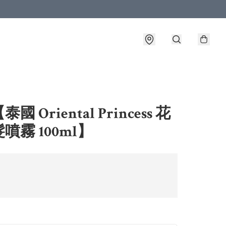
國 Oriental Princess 花
噴霧 100ml】