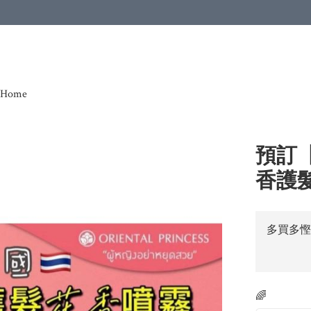
Home
預訂【泰
香護髮
多買多慳
🌈