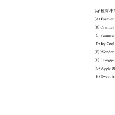
🤗8種香味
(A) Forever
(B) Orien
(C) Summer
(D) Icy C
(E) Wonder
(F) Frangi
(G) Apple 
(H) Sweet