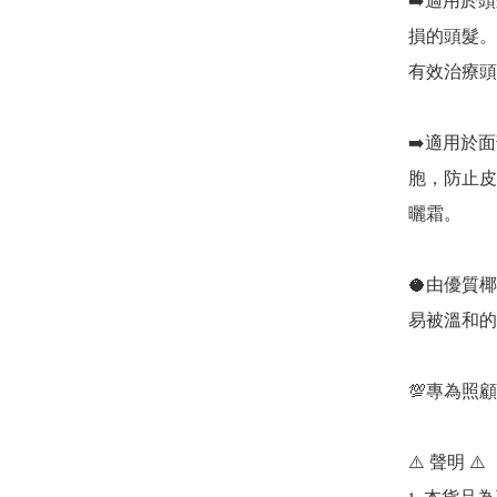
➡️適用於
損的頭髮。
有效治療頭
➡️適用於
胞，防止皮
曬霜。 

🥥由優質
易被溫和的
💯專為照顧
⚠️ 聲明 ⚠️
