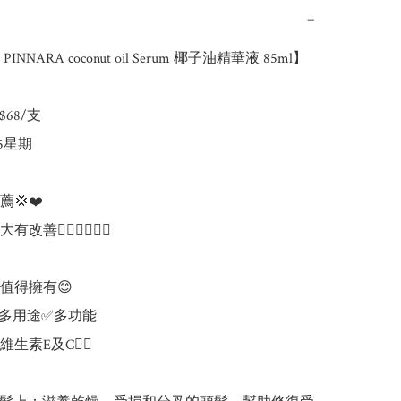
−
NNARA coconut oil Serum 椰子油精華液 85ml】

68/支

-5星期

💢❤️

善👍🏻👍🏻👍🏻

值得擁有😊

多用途✅多功能

生素E及C❤️‍🔥
