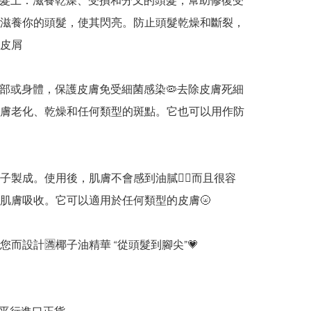
頭髮上：滋養乾燥、受損和分叉的頭髮，幫助修復受
滋養你的頭髮，使其閃亮。防止頭髮乾燥和斷裂，
皮屑

面部或身體，保護皮膚免受細菌感染🦠去除皮膚死細
膚老化、乾燥和任何類型的斑點。它也可以用作防
椰子製成。使用後，肌膚不會感到油膩👍🏻而且很容
肌膚吸收。它可以適用於任何類型的皮膚🌝

您而設計🈵椰子油精華 “從頭髮到腳尖”💗
