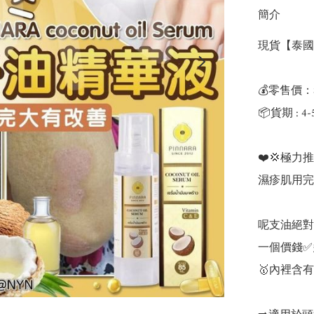
簡介
現貨【泰國 PI
💰零售價：$
📦貨期 : 4
❤️💢極力推薦
濕疹肌用完大有改
呢支油絕對
一個價錢✅
🥇內裡含有維