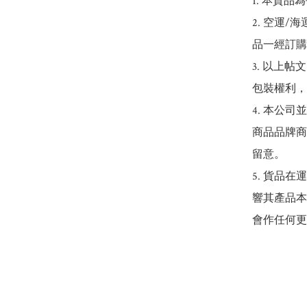
1. 本貨品
2. 空運
品一經訂購
3. 以上
包裝權利，
4. 本公
商品品牌商
留意。

5. 貨品
響其產品本
會作任何更