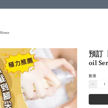
Home
預訂【泰
oil 
數量
−