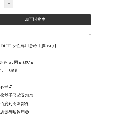
+
加至購物車
−
U'IT 女性專用急救手膜 150g】

49/支, 兩支$39/支

：4-5星期

必備💕

😩雙手又乾又粗糙

滴到周圍都係...

膚覺得唔夠用😖
