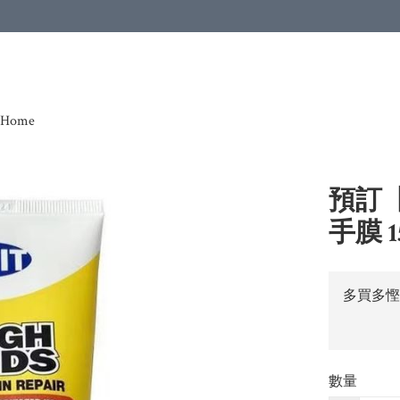
Home
預訂【
手膜 1
多買多慳
數量