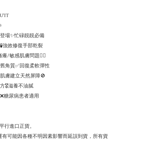
IT 



登場✨忙碌靚靚必備

🧪強效修復手部乾裂

癢/敏感肌膚問題👍🏼

舊角質✅回復柔軟彈性

肌膚建立天然屏障🚫

🎖️滋養不油膩

❌糖尿病患者適用

為平行進口正貨。

/海運有可能因各種不明因素影響而延誤到貨，所有貨