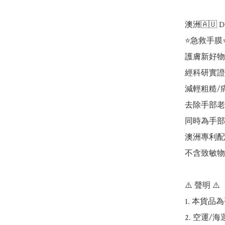
澳洲🇦🇺 DU'
⭐急救手膜⭐
護膚新好物
經科研實證
減輕粗糙/痛
去除手部老
同時為手部
澳洲專利配方
不含致敏物
⚠️ 聲明 ⚠️

1. 本貨品
2. 空運