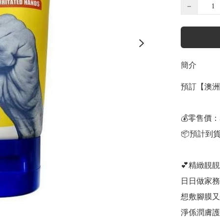
−
簡介
預訂【澳洲 D
💰零售價：$
📦預計到貨
💕精緻靚靚
日日做家務
想敷腳膜又怕
淨係潤膚護