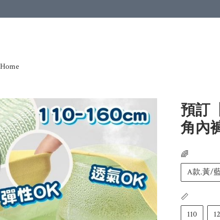
Home
預訂
角內褲
🌈
A款.黃/
📏
110
1