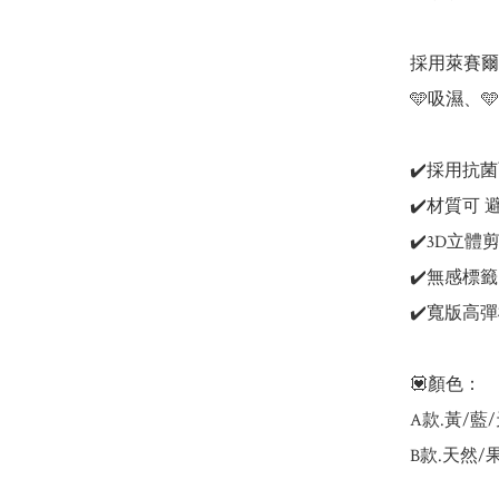
採用萊賽爾
🩵吸濕、
✔️採用抗菌
✔️材質可 
✔️3D立體
✔️無感標籤
✔️寬版高彈
💟顏色：

A款.黃/藍/
B款.天然/果