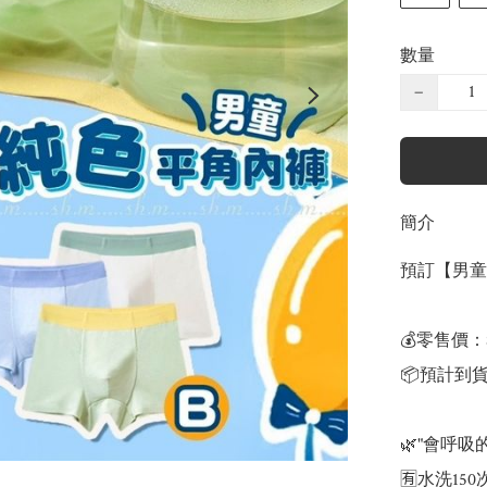
數量
−
簡介
預訂【男童
💰零售價：$
📦預計到貨
🌿"會呼吸的
🈶水洗15