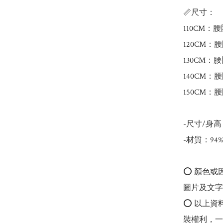
📏尺寸：

110CM：腰
120CM：腰
130CM：腰
140CM：腰
150CM：腰
-尺寸/身高：1
-材質：94
⭕️ 顏色
圖片及文字
⭕️ 以上
裝權利，一