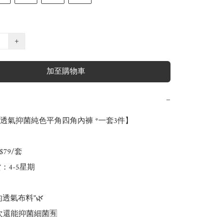
+
加至購物車
−
透氣抑菌純色平角四角內褲 *一套3件】

79/套

：4-5星期

透氣布料"🌿

0次還能抑菌細菌🈶
