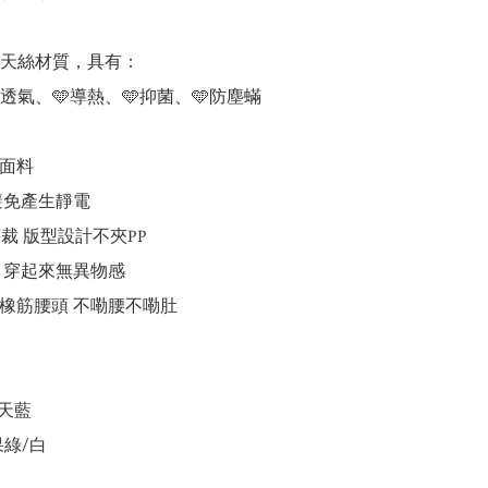
天絲材質，具有：

透氣、🩵導熱、🩵抑菌、🩵防塵蟎

面料

避免產生靜電

剪裁 版型設計不夾PP

 穿起來無異物感

橡筋腰頭 不嘞腰不嘞肚 

天藍

綠/白
