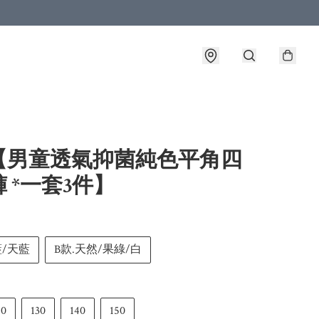
【男童透氣抑菌純色平角四
 *一套3件】
藍/天藍
B款.天然/果綠/白
20
130
140
150