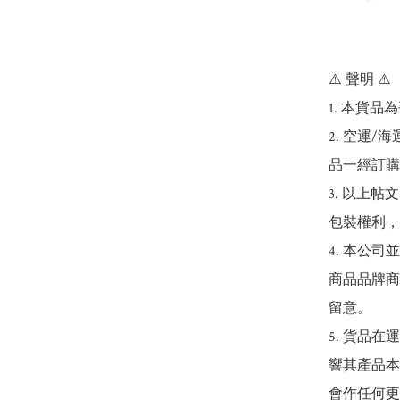
⚠️ 聲明 ⚠️

1. 本貨品
2. 空運
品一經訂購
3. 以上
包裝權利，
4. 本公
商品品牌商
留意。

5. 貨品
響其產品本
會作任何更