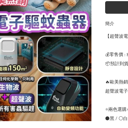
簡介
【超聲波電
💰零售價 : $
📦預計到貨
🔥歐美熱銷
超聲波電子
⭐兩色選購⭐
⚫黑 / ⚪白
