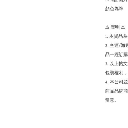
顏色為準

⚠️ 聲明 ⚠️

1. 本貨品
2. 空運
品一經訂購
3. 以上
包裝權利，
4. 本公
商品品牌商
留意。