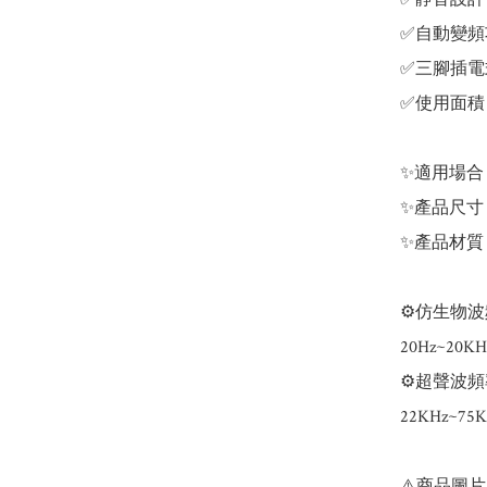
✅自動變頻
✅三腳插電
✅使用面積 1
✨適用場合
✨產品尺寸：約
✨產品材質：
⚙️仿生物波
20Hz~2
⚙️超聲波頻
22KHz~
⚠️商品圖