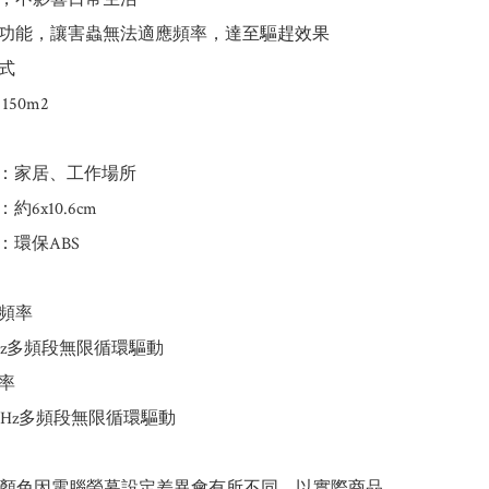
功能，讓害蟲無法適應頻率，達至驅趕效果

式

50m2

：家居、工作場所

6x10.6cm

環保ABS

頻率

0KHz多頻段無限循環驅動

率

75KHz多頻段無限循環驅動

片顏色因電腦螢幕設定差異會有所不同，以實際商品