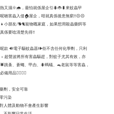
熱又濕🌞🌧，最怕就係屋企引🐜🐞🐛來蚊蟲曱
啲害蟲入侵🏠屋企，咁就真係後患無窮‼️😣😣

👧小朋友/🐕🐈寵物嘅家庭，如果想用殺蟲藥餌等
真係要唸清楚先得‼️

家呢款 🔊電子驅蚊蟲器🕪佢不含任何化學劑，只利
 + 超聲波將所有害蟲驅趕，對蚊子尤其有效，亦
🕷跳蚤、蒼蠅、甲甴、🐜螞蟻、🐀老鼠等等害蟲，
用品👍🏻👍🏻

藥劑，安全可靠

零污染

對人體及動物不會產生影響

，不影響日常生活
