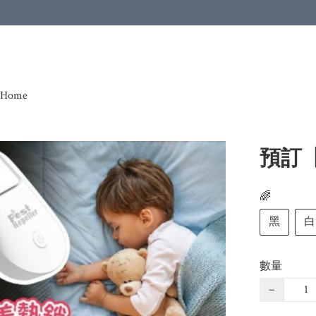
Home
預訂
🌈
黑
白
數量
−