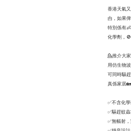
香港天氣又
甴，如果俾呢
特別係有
化學劑，🚫
💁推介大
用仿生物波
可同時驅趕
真係家居🏡必備
✅不含化學
✅驅趕蚊蟲
✅無幅射，
✅靜音設計