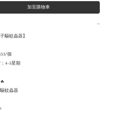
加至購物車
−
子驅蚊蟲器】

53/個

：4-5星期



驅蚊蟲器


