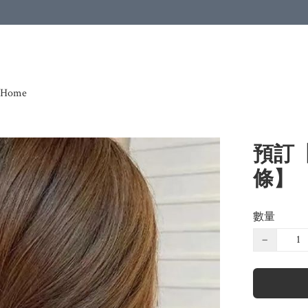
Home
預訂
條】
數量
−