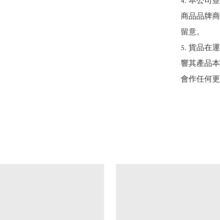
4. 本公
商品品牌商
留意。

5. 貨品
響其產品本
會作任何更