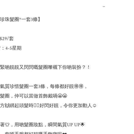
−
珍珠髮圈*一套3條】

29/套

：4-5星期

🏻搵緊啲靚靚又閃閃嘅髮圈嚟襯下你啲裝扮？！

氣質珍惜髮圈一套3條，每條都好靚🉐🉐，

髮圈，仲可以當做首飾戴喎😬😬

🙌綁起頭髮時👱‍♀️好閃好靚，令你更加動人☺️

👕，用啲髮圈妝點，瞬間氣質UP UP🌟
