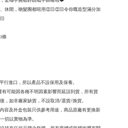
，套喺手腕都好靚嘅手飾㗎啦❤️

、休閒，啲髮圈都啱用👏🏻👏🏻令你嘅造型滿分加


條

品為平行進口，所以產品不設保用及保養。

/海運有可能因各種不明因素影響而延誤到貨，所有貨
後，如非廠家缺貨，不設取消/退貨/換貨。

帖文內容及外盒包裝只供參考用途，商品原廠有更換新
一切以實物為準。
