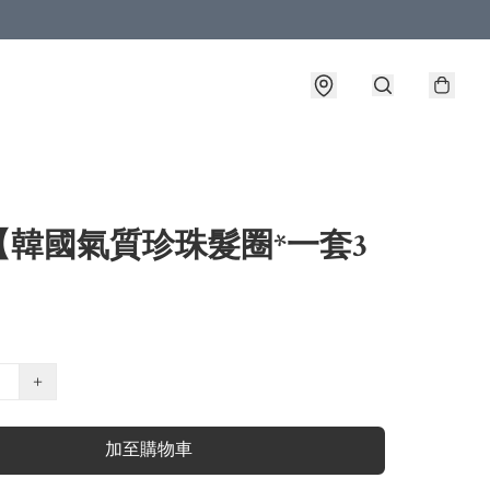
【韓國氣質珍珠髮圈*一套3
+
加至購物車