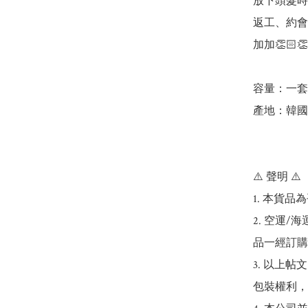
放下頭髮時
返工、約會
加加👏🏻👏
容量：一套3
產地：韓國

⚠️ 聲明 ⚠️

1. 本貨
2. 空運
品一經訂購
3. 以上
包裝權利，