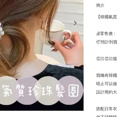
簡介
【韓國氣質
💰零售價：$
📦預計到貨
👏🏻👏
我哋有韓國
唔止可以做
設計簡約大方
搭配日常衣著