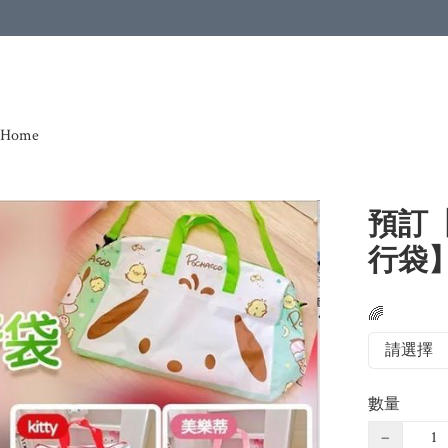
Home
預訂【
行袋
🌈
數量
−