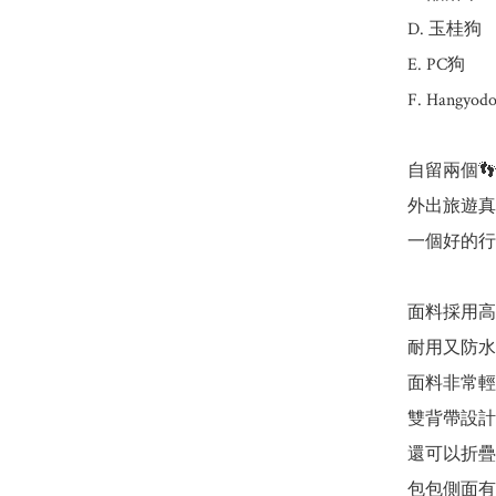
D. 玉桂狗

E. PC狗

F. Hangyodo
自留兩個👣

外出旅遊真的
一個好的行
面料採用高
耐用又防水
面料非常輕
雙背帶設計
還可以折疊
包包側面有