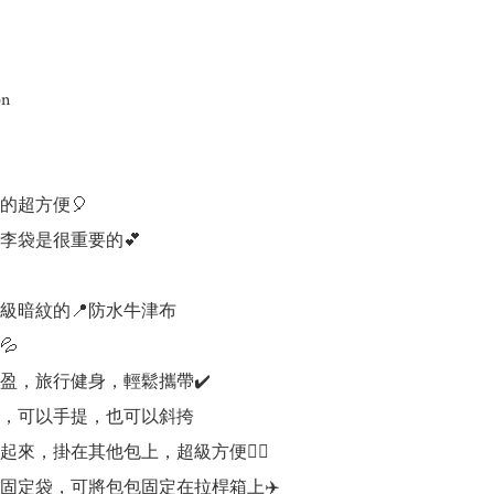
n

超方便🎈

李袋是很重要的💕

級暗紋的📍防水牛津布



盈，旅行健身，輕鬆攜帶✔️

，可以手提，也可以斜挎

起來，掛在其他包上，超級方便👍🏻

固定袋，可將包包固定在拉桿箱上✈️
