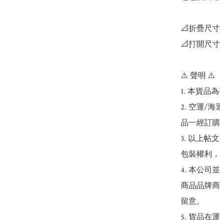
📐折疊尺寸：2
📐打開尺寸：
⚠️ 聲明 ⚠️

1. 本貨品
2. 空運
品一經訂購
3. 以上
包裝權利，
4. 本公
商品品牌商
留意。

5. 貨品