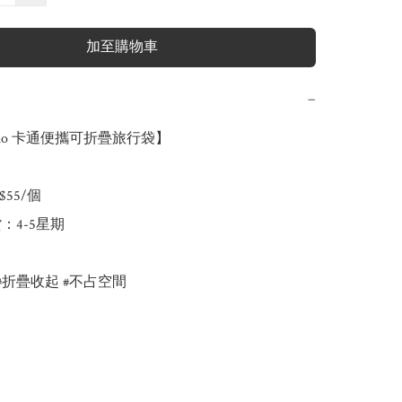
加至購物車
−
rio 卡通便攜可折疊旅行袋】

55/個

：4-5星期

#折疊收起 #不占空間
