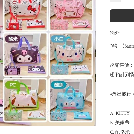
簡介
預訂【San
💰零售價：$
📦預計到貨
#外出旅行 
A. KITTY

B. 美樂蒂

C. 酷洛米
