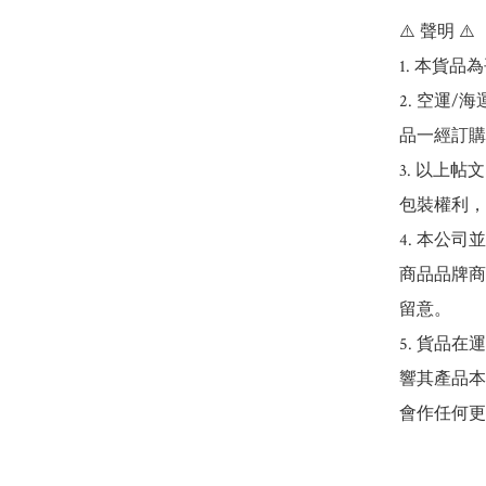
⚠️ 聲明 ⚠️

1. 本貨品
2. 空運
品一經訂購
3. 以上
包裝權利，
4. 本公
商品品牌商
留意。

5. 貨品
響其產品本
會作任何更