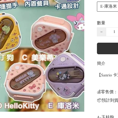
E-庫洛米
數量
−
簡介
【Sanrio
💰零售價：$
📦預計到貨
A-玉桂狗
