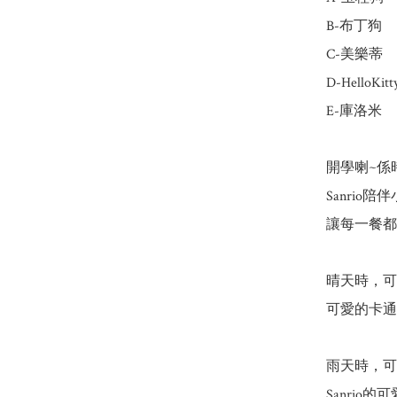
B-布丁狗

C-美樂蒂

D-HelloKitty
E-庫洛米

開學喇~係時
Sanrio
讓每一餐都
晴天時，可
可愛的卡通
雨天時，可
Sanrio