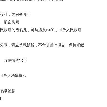
設計，內附餐具🥄

，嚴密防漏

有微波爐的透氣孔，耐熱溫度100℃，可放入微波爐
帶分隔，獨立承載飯餸，不會被醬汁混合，保持米飯 
，方便攜帶👏🏻

可放入洗碗機⚠

品級塑膠

L
