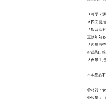
📌可愛卡通
📌四面開扣
📌飯盒蓋
直接加熱♨

📌內層自
& 餸菜口感

📌自帶手把
⚠本產品不
🔴材質：食
🔴容量：1.1