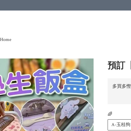
Home
預訂【
多買多慳
🌈
A-玉桂狗