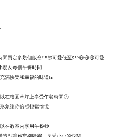


間買定多幾個飯盒‼️‼️超可愛低至$39😆😆😆可愛
陪伴小朋友每個午餐時間

充滿快樂和幸福的味道🍱

以在校園草坪上享受午餐時間🕛

形象讓你倍感輕鬆愉悅

以在教室內享用午餐😋

的可愛造型讓你忘卻陰霾，享受小小的快樂
