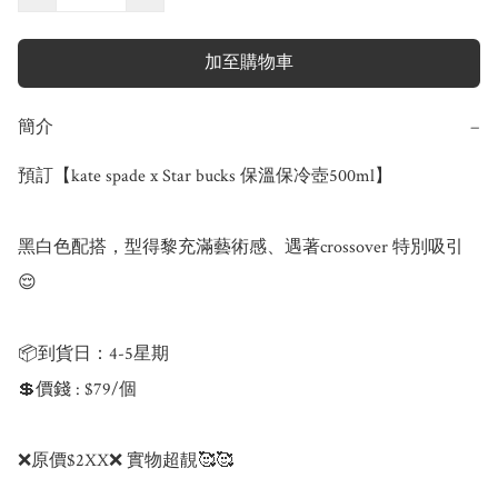
加至購物車
簡介
−
預訂【kate spade x Star bucks 保溫保冷壺500ml】

黑白色配搭，型得黎充滿藝術感、遇著crossover 特別吸引
😌

📦到貨日：4-5星期

💲價錢 : $79/個

❌原價$2XX❌ 實物超靚🥰🥰
