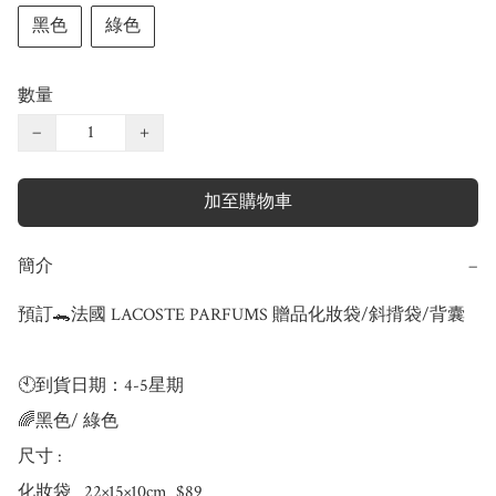
黑色
綠色
數量
−
+
加至購物車
簡介
−
預訂🐊法國 LACOSTE PARFUMS 贈品化妝袋/斜揹袋/背囊

🕙到貨日期：4-5星期

🌈黑色/ 綠色

尺寸 :

化妝袋   22×15×10cm  $89
