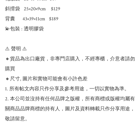
斜揹袋   25×20×9cm    $129

背囊      43×39×11cm   $189

💫包裝 : 透明膠袋 

⚠️ 聲明 ⚠️

🔸貨品為出口廠貨，非專門店購入，不經專櫃，介意者請勿
購買

🔸尺寸, 圖片和實物可能會有小許色差

1. 所有帖文內容只作分享及參考用途，一切以實物為準。

2. 本公司並沒持有任何品牌之版權，所有商標或版權均屬有
關商品品牌商標的持有人，圖片及資料轉載只作分享用途，
敬請留意。