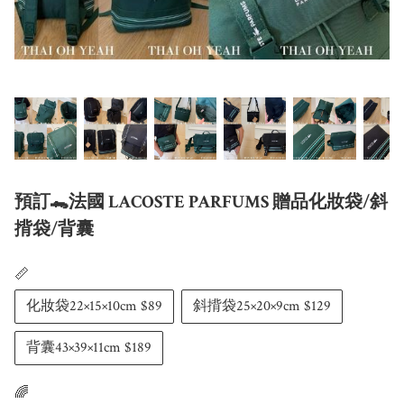
預訂🐊法國 LACOSTE PARFUMS 贈品化妝袋/斜
揹袋/背囊
📏
化妝袋22×15×10cm $89
斜揹袋25×20×9cm $129
背囊43×39×11cm $189
🌈