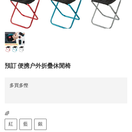
預訂 便携户外折疊休閒椅
多買多慳
🌈
紅
藍
銀