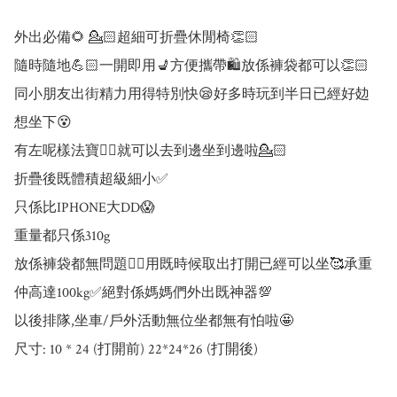
外出必備🌻 💁🏻超細可折疊休閒椅👏🏻

隨時隨地💪🏻一開即用💺方便攜帶🛍️放係褲袋都可以👏🏻

同小朋友出街精力用得特別快😪好多時玩到半日已經好攰
想坐下😵

有左呢樣法寶☝🏻就可以去到邊坐到邊啦💁🏻

折疊後既體積超級細小✅

只係比IPHONE大DD😱

重量都只係310g

放係褲袋都無問題☝🏻用既時候取出打開已經可以坐🥰承重
仲高達100kg✅絕對係媽媽們外出既神器💯

以後排隊,坐車/戶外活動無位坐都無有怕啦🤩

尺寸: 10 * 24 (打開前) 22*24*26 (打開後)