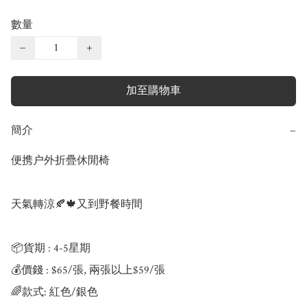
數量
−
+
加至購物車
簡介
−
便携户外折疊休閒椅

天氣轉涼🍂🍁又到野餐時間

📦貨期 : 4-5星期

💰價錢 : $65/張, 兩張以上$59/張

🌈款式: 紅色/銀色
