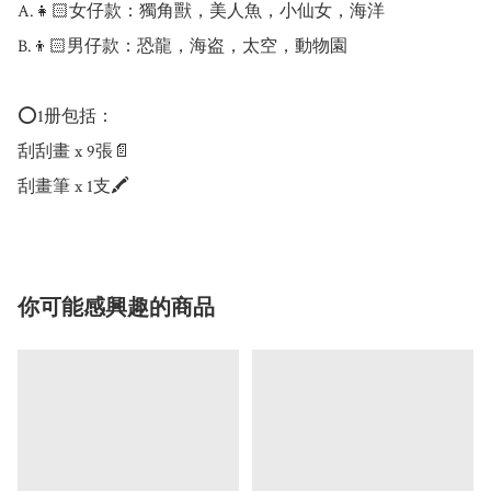
A.👧🏻女仔款：獨角獸，美人魚，小仙女，海洋

B.👦🏻男仔款：恐龍，海盗，太空，動物園

⭕1册包括：

刮刮畫 x 9張📄

刮畫筆 x 1支🖍️
你可能感興趣的商品