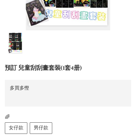
預訂 兒童刮刮畫套裝(1套4册)
多買多慳
🌈
女仔款
男仔款