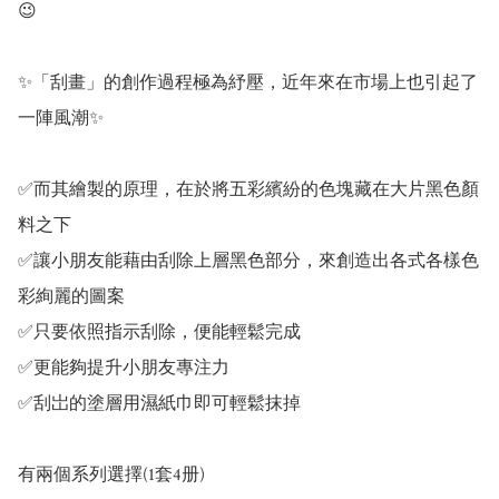
😉

✨「刮畫」的創作過程極為紓壓，近年來在市場上也引起了
一陣風潮✨

✅而其繪製的原理，在於將五彩繽紛的色塊藏在大片黑色顏
料之下

✅讓小朋友能藉由刮除上層黑色部分，來創造出各式各樣色
彩絢麗的圖案

✅只要依照指示刮除，便能輕鬆完成

✅更能夠提升小朋友專注力

✅刮岀的塗層用濕紙巾即可輕鬆抹掉

有兩個系列選擇(1套4册)
