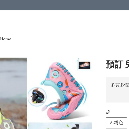
Home
預訂
多買多慳
🌈
A.粉色