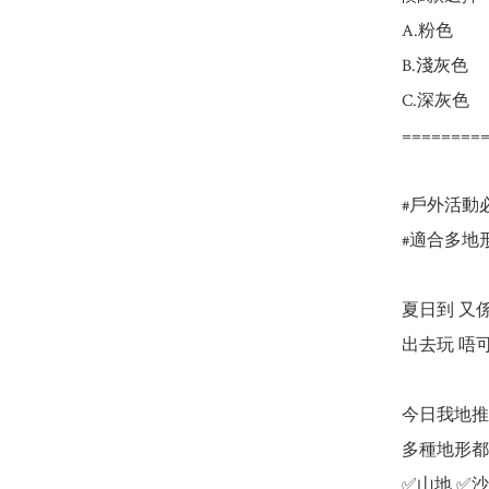
A.粉色

B.淺灰色

C.深灰色

=========
#戶外活動必
#適合多地形
夏日到 又
出去玩 唔
今日我地推
多種地形都適
✅山地 ✅沙