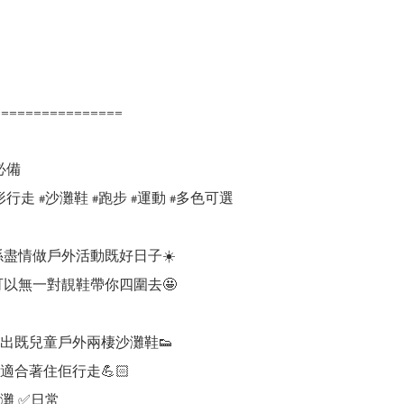
===============

備

行走 #沙灘鞋 #跑步 #運動 #多色可選

係盡情做戶外活動既好日子☀️

可以無一對靚鞋帶你四圍去🤩

出既兒童戶外兩棲沙灘鞋👟

合著住佢行走💪🏻

灘 ✅日常
