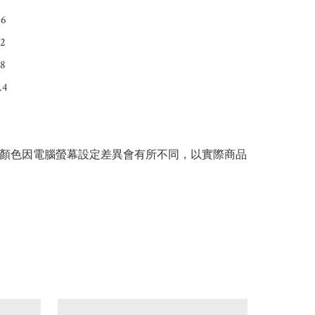
6

2

8

4

片顏色因電腦螢幕設定差異會有所不同，以實際商品