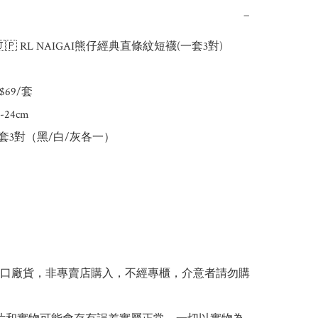
−
🇵 RL NAIGAI熊仔經典直條紋短襪(一套3對)

69/套

24cm

套3對（黑/白/灰各一）

出口廠貨，非專賣店購入，不經專櫃，介意者請勿購