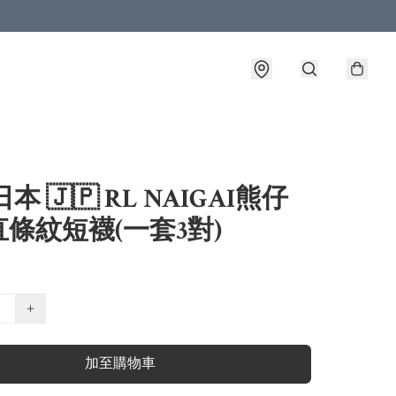
本 🇯🇵 RL NAIGAI熊仔
條紋短襪(一套3對)
+
加至購物車