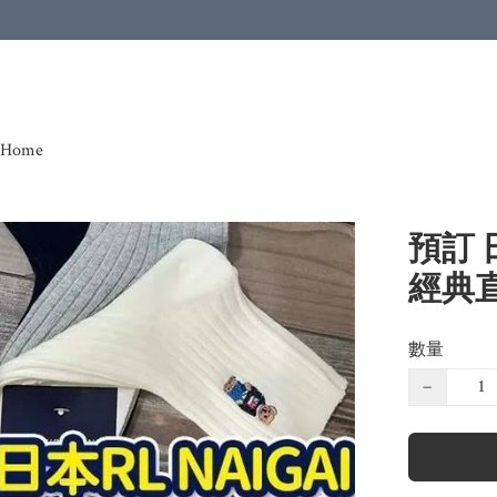
Home
預訂 日
經典直
數量
−