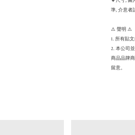
🔸尺寸,
準, 介意者
⚠️ 聲明 ⚠️

1. 所有
2. 本公
商品品牌商
留意。