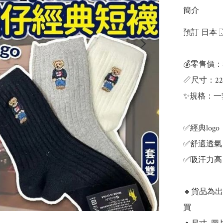
簡介
預訂 日本 
💰零售價：$
📏尺寸：22-
✨規格：一
✅經典logo

✅舒適透氣

✅吸汗力高

🔸貨品為
買
