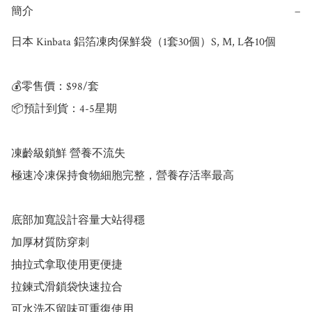
簡介
−
日本 Kinbata 鋁箔凍肉保鮮袋（1套30個）S, M, L各10個

💰零售價：$98/套

📦預計到貨：4-5星期

凍齡級鎖鮮 營養不流失

極速冷凍保持食物細胞完整，營養存活率最高

底部加寬設計容量大站得穩

加厚材質防穿刺

抽拉式拿取使用更便捷

拉鍊式滑鎖袋快速拉合

可水洗不留味可重復使用
