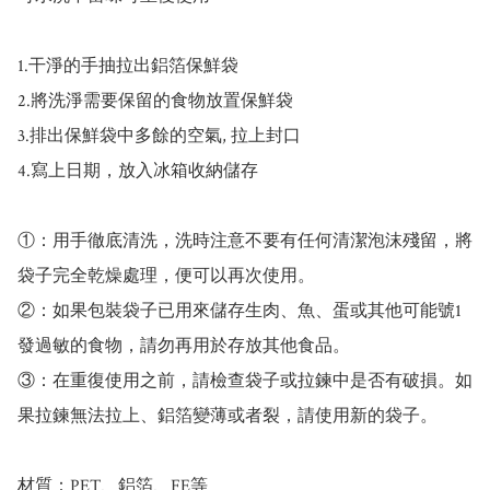
1.干淨的手抽拉出鋁箔保鮮袋

2.將洗淨需要保留的食物放置保鮮袋

3.排出保鮮袋中多餘的空氣, 拉上封口

4.寫上日期，放入冰箱收納儲存

①：用手徹底清洗，洗時注意不要有任何清潔泡沫殘留，將
袋子完全乾燥處理，便可以再次使用。

②：如果包裝袋子已用來儲存生肉、魚、蛋或其他可能號1
發過敏的食物，請勿再用於存放其他食品。

③：在重復使用之前，請檢查袋子或拉鍊中是否有破損。如
果拉鍊無法拉上、鋁箔變薄或者裂，請使用新的袋子。

材質：PET、鋁箔、FE等
