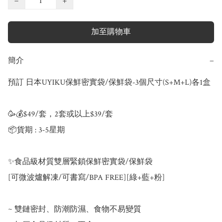
−
+
加至購物車
簡介
−
預訂 日本UYIKU保鮮密實袋/保鮮袋-3個尺寸(S+M+L)各1盒 

🥳💰$49/套，2套或以上$39/套

📦貨期 : 3-5星期

✨食品級材質雙層緊鎖保鮮密實袋/保鮮袋

[可微波爐解凍/可書寫/BPA FREE][綠+藍+粉]

~ 雙鏈密封、防潮防濕、食物不易變質
