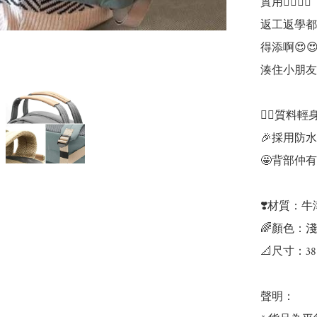
實用👍🏻👍🏻

返工返學都啱
得添啊😍
湊住小朋友都
👍🏻質料輕
🎉採用防水
🤩背部仲
❣️材質：牛
🌈顏色：淺
📐尺寸：38 x 
聲明：
