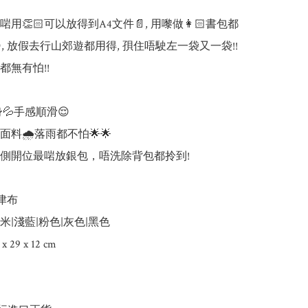
用👏🏻可以放得到A4文件📄, 用嚟做👩🏻書包都
, 放假去行山郊遊都用得, 孭住唔駛左一袋又一袋!! 
無有怕!!

身💦手感順滑😌

面料🌧落雨都不怕🌟🌟

有側開位最啱放銀包，唔洗除背包都拎到!

津布

米|淺藍|粉色|灰色|黑色

29 x 12 cm
