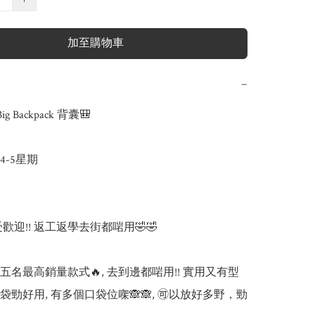
加至購物車
−
ig Backpack 背囊🎒

-5星期



受歡迎!! 返工返學去街都啱用🤣🤣

頭五名最高銷量款式🔥, 去到邊都啱用!! 實用又有型

袋勁好用, 有多個口袋位㗎🙈🙈, 🉑️以放好多野，勁