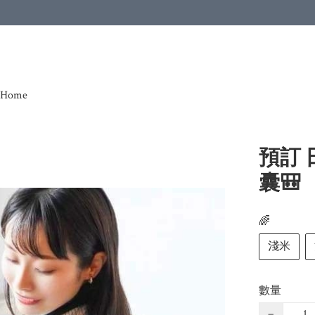
Home
預訂 日
囊🎒
🌈
淺米
數量
−