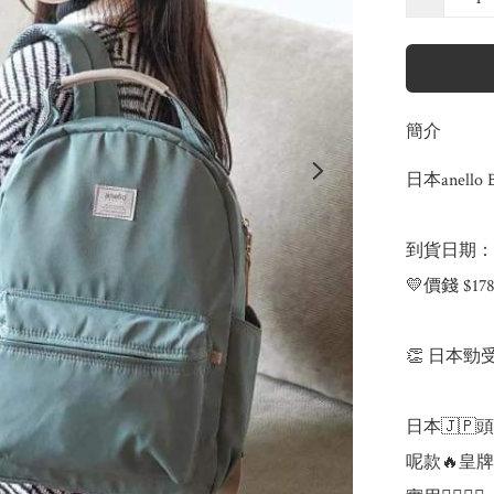
簡介
日本anello B
到貨日期：4
💛價錢 $178
👏 日本勁
日本🇯🇵
呢款🔥皇牌