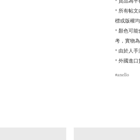
* 貨品為平
* 所有帖
標或版權均
* 顏色可
考，實物為
* 由於人
* 外國進
anello