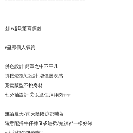
==============================

🈹️ #超級驚喜價🈹️

#盡顯個人氣質

併色設計 簡單之中不平凡

拼接燈籠袖設計 增強層次感

寬鬆版型不挑身材

七分袖設計 🉑️以遮住拜拜肉✨✨

無論夏天/雨天陰陰涼都啱著

隨意配搭牛仔褲👖或短裙/短褲都一樣好睇
