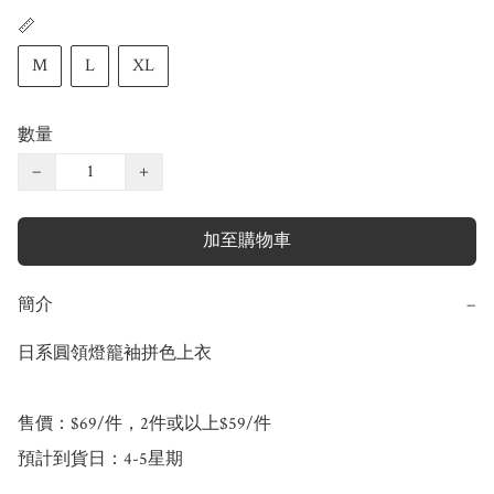
📏
M
L
XL
數量
−
+
加至購物車
簡介
−
日系圓領燈籠袖拼色上衣

售價：$69/件，2件或以上$59/件

預計到貨日：4-5星期
