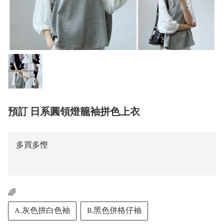
預訂 日系圓領燈籠袖拼色上衣
多買多慳
🌈
A.灰色拼白色袖
B.黑色併格仔袖