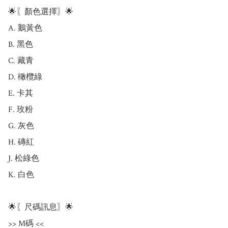
🌟〖顏色選擇〗🌟

A. 鵝黃色

B. 黑色

C. 藏青

D. 橄欖綠

E. 卡其

F. 玫粉

G. 灰色

H. 磚紅

J. 松綠色

K. 白色

🌟〖尺碼訊息〗🌟

>> M碼 <<
