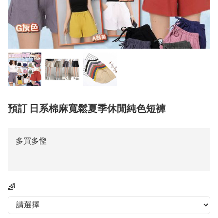
預訂 日系棉麻寬鬆夏季休閒純色短褲
多買多慳
🌈