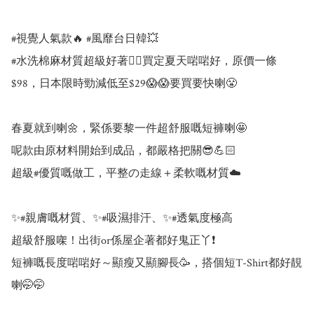
#視覺人氣款🔥 #風靡台日韓💥

#水洗棉麻材質超級好著👍🏻買定夏天啱啱好，原價一條
$98，日本限時勁減低至$29😱😱要買要快喇😤

春夏就到喇🌼，緊係要黎一件超舒服嘅短褲喇🤩

呢款由原材料開始到成品，都嚴格把關😎💪🏻

超級#優質嘅做工，平整の走線＋柔軟嘅材質☁️

✨#親膚嘅材質、✨#吸濕排汗、✨#透氣度極高

超級舒服㗎！出街or係屋企著都好鬼正丫❗

短褲嘅長度啱啱好～顯瘦又顯腳長🥳，搭個短T-Shirt都好靚
喇🤭🤭
