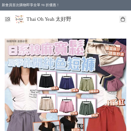
新會員首次購物即享全單 98 折優惠！
特選會員可享全單低至 96 折優惠！
Thai Oh Yeah 太好野