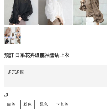
預訂 日系花卉燈籠袖雪紡上衣
多買多慳
🌈
白色
粉色
黑色
卡其色