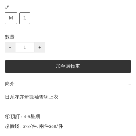
📏
M
L
數量
−
+
加至購物車
簡介
−
日系花卉燈籠袖雪紡上衣

📦預訂 : 4-5星期

💰價錢 : $78/件. 兩件$68/件
