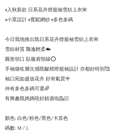
#入秋新款 日系花卉燈籠袖雪紡上衣🌺 

#小眾設計 #寬鬆網紗 #多色多碼

今日我地推出既日系花卉燈籠袖雪紡上衣🌺

雪紡材質 飄逸輕柔☁️

圓形領口 貼服肩頸線⭕

手袖做咗層次感既皺褶燈籠袖設計 亦都好特別🥰

袖口宛如盛放花卉 好有氣質🌹

仲有多色多碼可選🌈

有興趣既媽媽唔好錯過啦💁🏻

顏色: 白色/粉色/黑色/卡其色

碼數: M / L
