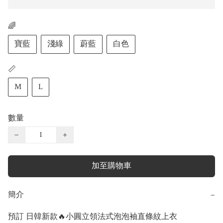
🌈
寶藍
淺綠
蔚藍
白色
📏
M
L
數量
−
+
加至購物車
簡介
−
預訂 日韓新款🔥小圓立領法式泡泡袖直條紋上衣
