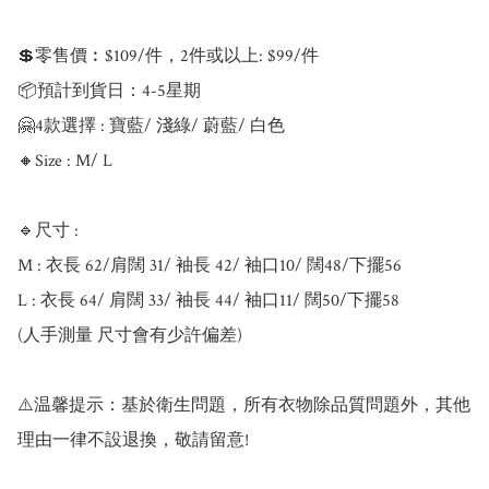
💲零售價︰$109/件，2件或以上: $99/件

📦預計到貨日：4-5星期

🤗4款選擇 : 寶藍/ 淺綠/ 蔚藍/ 白色

🔸Size : M/ L

🔹尺寸 :

M : 衣長 62/肩闊 31/ 袖長 42/ 袖口10/ 闊48/下擺56

L : 衣長 64/ 肩闊 33/ 袖長 44/ 袖口11/ 闊50/下擺58

(人手測量 尺寸會有少許偏差)

⚠️温馨提示：基於衛生問題，所有衣物除品質問題外，其他
理由一律不設退換，敬請留意!
