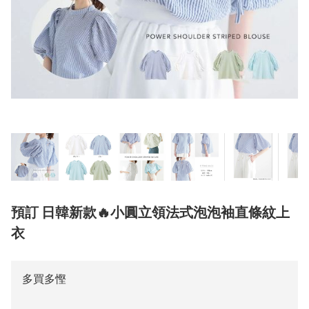
預訂 日韓新款🔥小圓立領法式泡泡袖直條紋上
衣
多買多慳