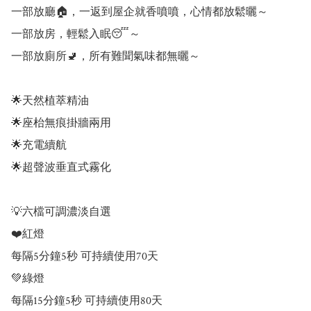
一部放廳🏠，一返到屋企就香噴噴，心情都放鬆曬～

一部放房，輕鬆入眠😴～

一部放廁所🚽，所有難聞氣味都無曬～

🌟天然植萃精油

🌟座枱無痕掛牆兩用

🌟充電續航

🌟超聲波垂直式霧化

💡六檔可調濃淡自選

❤️紅燈

每隔5分鐘5秒 可持續使用70天

💚綠燈

每隔15分鐘5秒 可持續使用80天
