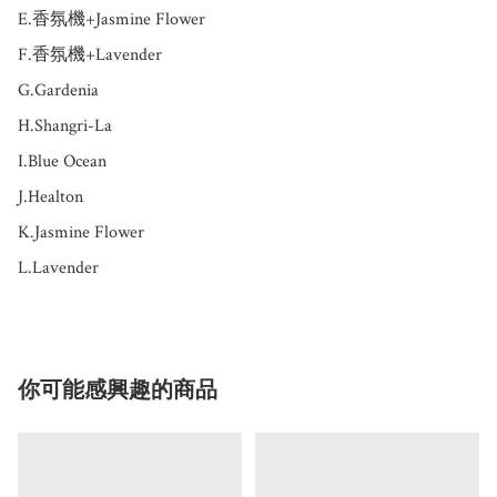
E.香氛機+Jasmine Flower

F.香氛機+Lavender

G.Gardenia

H.Shangri-La

I.Blue Ocean

J.Healton

K.Jasmine Flower

L.Lavender
你可能感興趣的商品