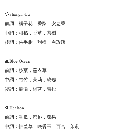
🌻Shangri-La

前調：橘子花，香梨，安息香

中調：柑橘，香草，茶樹

後調：佛手柑，甜橙，白玫瑰

🌊Blue Ocean

前調：桉葉，薰衣草

中調：青竹，茉莉，玫瑰

後調：龍涎，橡苔，雪松

🍀Healton

前調：香瓜，蜜桃，蘋果

中調：怕羞草，晚香玉，百合，茉莉
