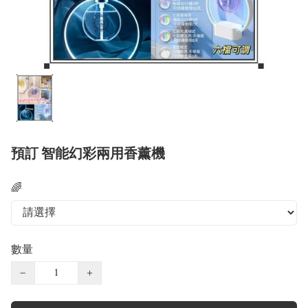
預訂 智能幻彩兩用香薰機
🌈
數量
−
+