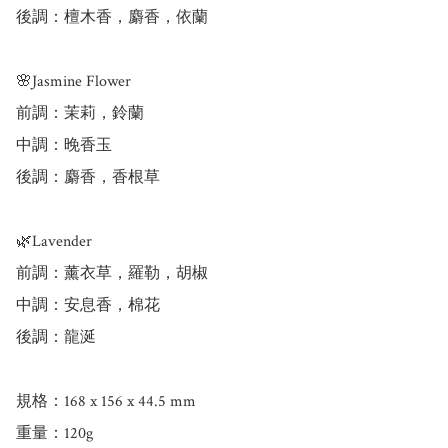
後調：檀木香，麝香，依蘭

🌸Jasmine Flower

前調：茉莉，鈴蘭

中調：晚香玉

後調：麝香，香根草

🌿Lavender

前調：薰衣草，羅勒，胡椒

中調：安息香，棉花

後調：龍涎

規格：168 x 156 x 44.5 mm

重量：120g
