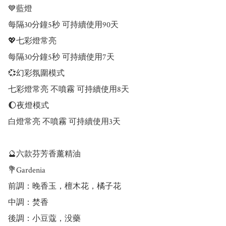
💙藍燈

每隔30分鐘5秒 可持續使用90天

💖七彩燈常亮

每隔30分鐘5秒 可持續使用7天

💞幻彩氛圍模式

七彩燈常亮 不噴霧 可持續使用8天

🌔夜燈模式

白燈常亮 不噴霧 可持續使用3天

🔮六款芬芳香薰精油

💐Gardenia

前調：晚香玉，檀木花，橘子花

中調：焚香

後調：小豆蔻，没藥
