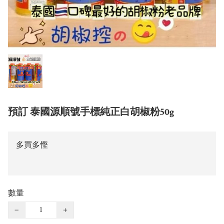
預訂 泰國源順號手標純正白胡椒粉50g
多買多慳
數量
−
+