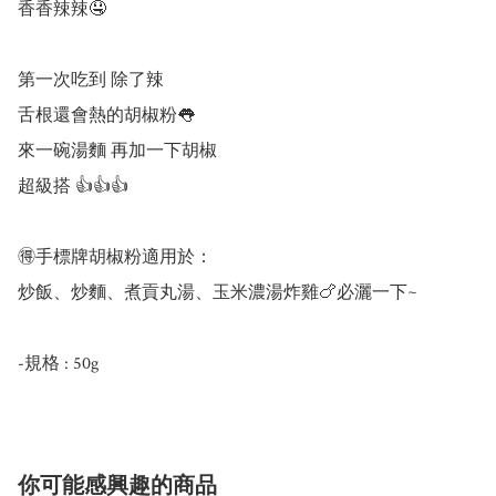
香香辣辣🤤

第一次吃到 除了辣

舌根還會熱的胡椒粉👅

來一碗湯麵 再加一下胡椒

超級搭 👍👍👍

🉐手標牌胡椒粉適用於：

炒飯、炒麵、煮貢丸湯、玉米濃湯炸雞🍗必灑一下~

-規格 : 50g
你可能感興趣的商品