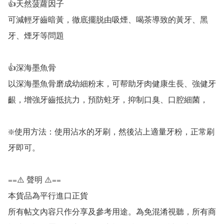
👍天然菠蘿因子

可減輕牙齒暗黃，徹底擺脱由吸煙、喝茶導致的黃牙、黑
牙、煙牙等問題

👍深海墨魚骨

以深海墨魚骨磨成幼細粉末，可帮助牙肉健康生長、強健牙
齦，增強牙齒抵抗力，預防蛀牙，抑制口臭、口腔細菌，

❇️使用方法：使用沾水的牙刷，然後沾上適量牙粉，正常刷
牙即可。

==⚠️ 聲明 ⚠️==

本貨品為平行進口正貨

所有帖文內容只作分享及參考用途。為免混淆視聽，所有商