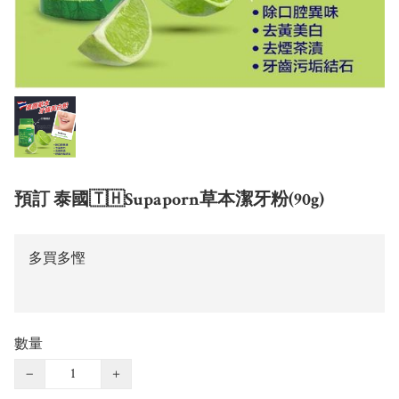
預訂 泰國🇹🇭Supaporn草本潔牙粉(90g)
多買多慳
數量
−
+