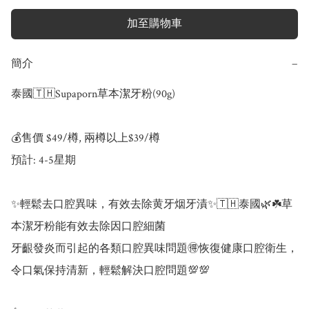
加至購物車
簡介
−
泰國🇹🇭Supaporn草本潔牙粉(90g)

💰售價 $49/樽, 兩樽以上$39/樽

預計: 4-5星期

✨輕鬆去口腔異味，有效去除黄牙烟牙漬✨🇹🇭泰國🌿☘️草
本潔牙粉能有效去除因口腔細菌

牙齦發炎而引起的各類口腔異味問題🉐恢復健康口腔衛生，
令口氣保持清新，輕鬆解決口腔問題💯💯
