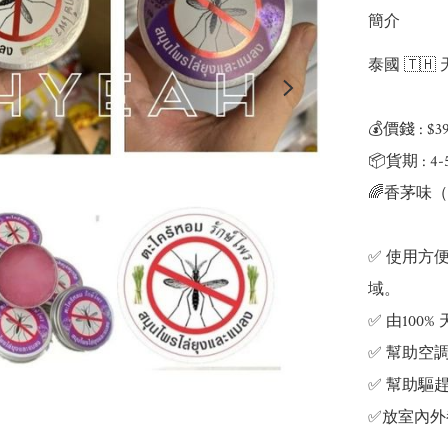
簡介
泰國 🇹
💰價錢 : $3
📦貨期 : 4
🌈香茅味（
✅ 使用方
域。

✅ 由100
✅ 幫助空
✅ 幫助驅
✅放室內外