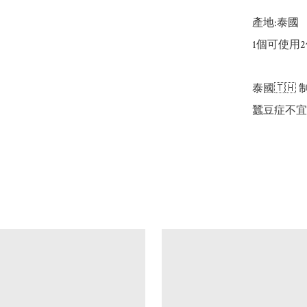
產地:泰國

1個可使用2
泰國🇹🇭 制造 
蠶豆症不宜使