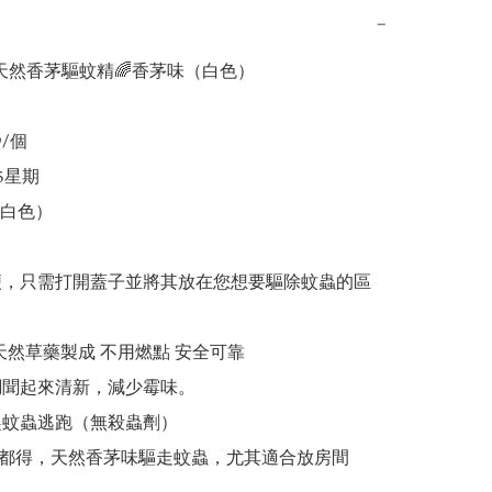
−
 天然香茅驅蚊精🌈香茅味（白色）

9/個

-5星期

白色）

便，只需打開蓋子並將其放在您想要驅除蚊蟲的區
% 天然草藥製成 不用燃點 安全可靠

調聞起來清新，減少霉味。

趕蚊蟲逃跑（無殺蟲劑）

都得，天然香茅味驅走蚊蟲，尤其適合放房間
