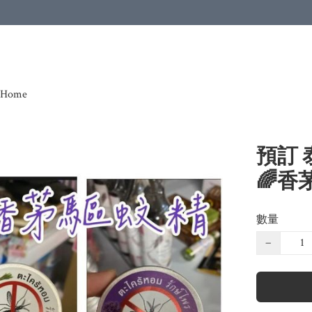
Home
預訂 
🌈香
數量
−