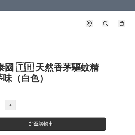
泰國 🇹🇭 天然香茅驅蚊精
茅味（白色）
+
加至購物車