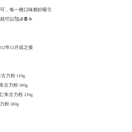
可可，每一種口味都好吸引

可以🥰🧊🍫☕

2022年12月或之後

朱古力粉 150g

古力粉 180g

朱古力粉 210g

粉 180g