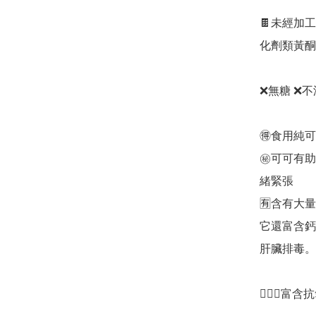
🍫未經加
化劑類黃酮含
❌無糖 ❌
🉐食用純
㊙️可可有
緒緊張

🈶含有大
它還富含鈣
肝臟排毒。

🧏🏻‍♀