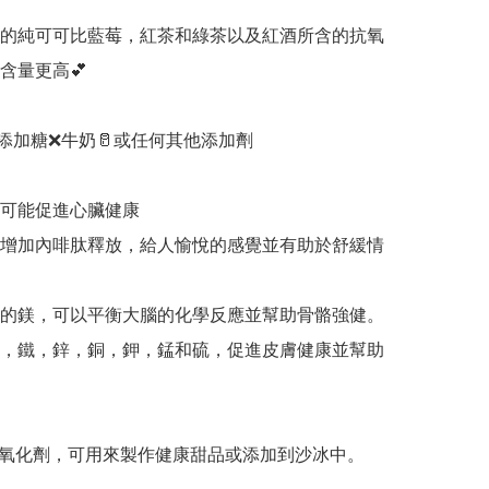
工的純可可比藍莓，紅茶和綠茶以及紅酒所含的抗氧
量更高💕

不添加糖❌牛奶🥛或任何其他添加劑

可可能促進心臟健康

助增加內啡肽釋放，給人愉悅的感覺並有助於舒緩情
量的鎂，可以平衡大腦的化學反應並幫助骨骼強健。

，鐵，鋅，銅，鉀，錳和硫，促進皮膚健康並幫助
️富含抗氧化劑，可用來製作健康甜品或添加到沙冰中。
