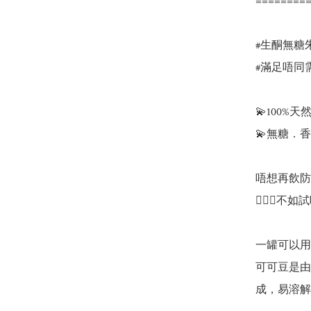
=========
#生酮無糖
#滿足唔同需
💫100%天
💫無糖．
唔想再飲防
💁🏻‍♀️
一罐可以用
可可豆是由
成，易溶解