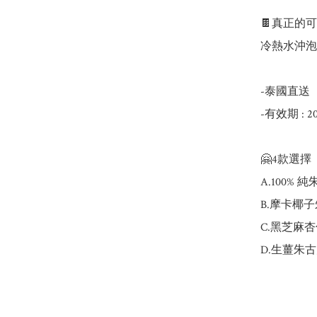
🍫真正的
冷熱水沖泡就
-泰國直送

-有效期 : 
🤗4款選擇

A.100% 純
B.摩卡椰子朱
C.黑芝麻杏仁
D.生薑朱古力