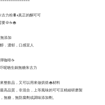
==============

朱古力粉🍫#真正的酮可可

要🍪☕🧁

然無添加

香醇．濃郁，口感宜人

彈咖啡☕

不如試吓呢啲生銅無糖朱古力

來整飲品，又可以用來做烘焙🧁材料

最高品質，非混合，上等風味的可可豆精細研磨製
，無糖，無防腐劑或調味添加劑。
