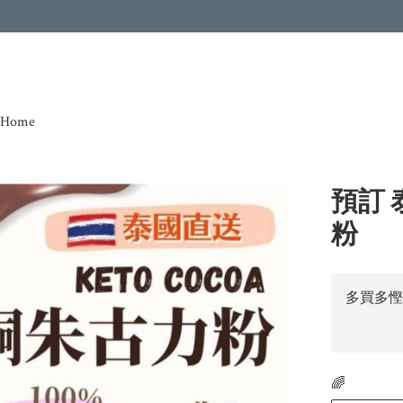
Home
預訂 
粉
多買多慳
🌈