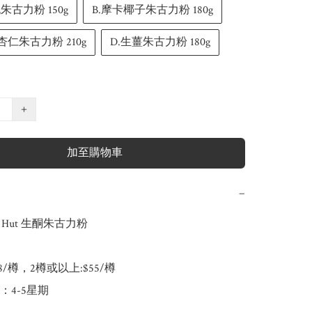
 純朱古力粉 150g
B.摩卡椰子朱古力粉 180g
杏仁朱古力粉 210g
D.生薑朱古力粉 180g
+
加至購物車
−
a Hut 生酮朱古力粉

58/樽，2樽或以上:$55/樽

4-5星期
