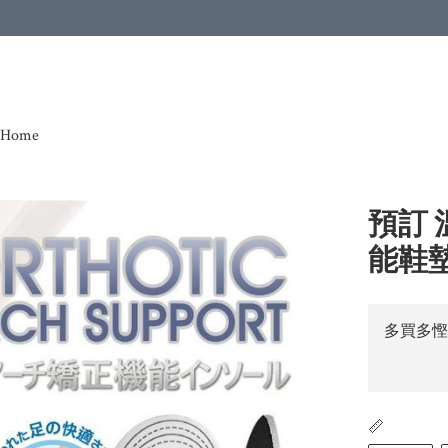
Home
預訂
能鞋
多買多慳
📏