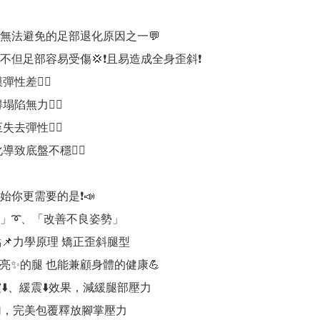
是無法避免的足部退化原因之一💬

但足部容易受傷💢❗️且易造成全身歪斜❗️

彈性差👈🏻

塌陷無力👈🏻

失去彈性👈🏻

導致底盤不穩👈🏻

始你更需要的是❗️📣

」➰、「改善不良姿勢」

📌力學原理 矯正歪斜腿型

亮✨的腿 也能兼顧身體的健康💪

⬇️、緩震⬇️效果，減緩腿部壓力

加，完美包覆釋放腳掌壓力
