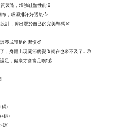
材質製造，增強鞋墊性能🧬

網布，吸濕排汗好透氣💦

切設計，剪出屬於自己的完美鞋碼💯

該養成護足的習慣💯

了，身體出現關節病變🦿就在也來不及了…😥

護足，健康才會富足噢❗️💰



1碼)

44碼)

47碼)