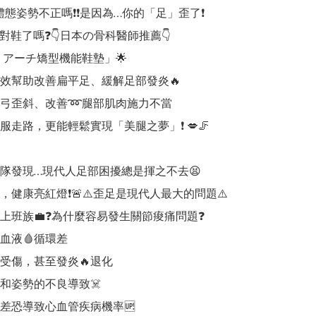
你體態姿勢不正嗎❗️❗️是因為…你的「足」歪了❗️

對鞋了嗎❓👇日本の骨科醫師推薦👇

 アーチ矯型機能鞋墊」🌟

有效幫助改善扁平足、緩解足部發炎🔥

足弓歪斜、改善➿腿部肌肉施力不當

服走路，更能輕鬆實現「美腿之夢」❗️ 💋🦵

團隊發現…現代人足部困擾總是揮之不去😫

，健康亮紅燈❗️🚨⚠️歪足是現代人最大的問題⚠️

輕上班族💼❓為什麼容易發生關節痠痛問題❓

血液🩸循環差

受傷，甚至發炎🔥退化

和姿勢的不良導致☠️

環差恐導致心血管疾病機率🆙
