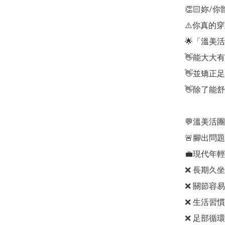
👏🏻妳/
⚠️你真的穿
🌟「溫美活
👋能大大
👋並矯正
👋除了能舒
💬溫美活
🚨腳出問題
💼現代年
❌ 長期久坐
❌ 關節容易
❌ 生活習慣
❌ 足部循