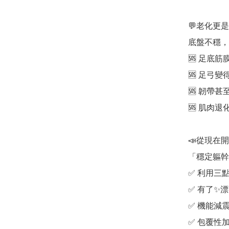
💬老化更
底盤不穩，不
🆘 足底筋膜
🆘 足弓變得
🆘 韌帶甚至
🆘 肌肉退化
📣從現在開
「穩定軀幹
✅ 利用三點
✅ 有了✨漂
✅ 機能減震
✅ 包覆性