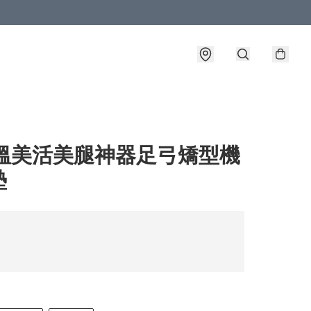
 溫美活美腿神器足弓矯型機
墊