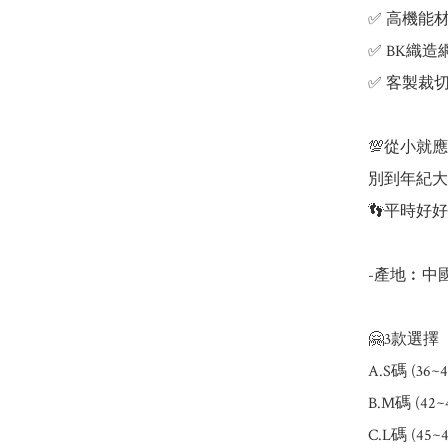
✅ 高機能
✅ BK織造
✅ 客製裁
💯從小就應
別到年紀大
👣平時好好
-產地︰中國
🤗3款選擇

A.S碼 (36~4
B.M碼 (42~
C.L碼 (45~