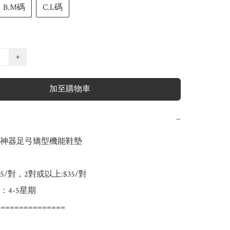
B.M碼
C.L碼
+
加至購物車
−
神器足弓矯型機能鞋墊

/對，2對或以上:$35/對

4-5星期

==============
