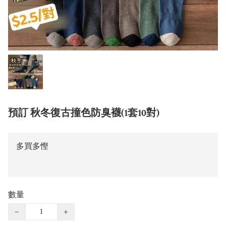
預訂 秋冬復古撞色防臭襪(1套10對)
多買多慳
數量
−
+