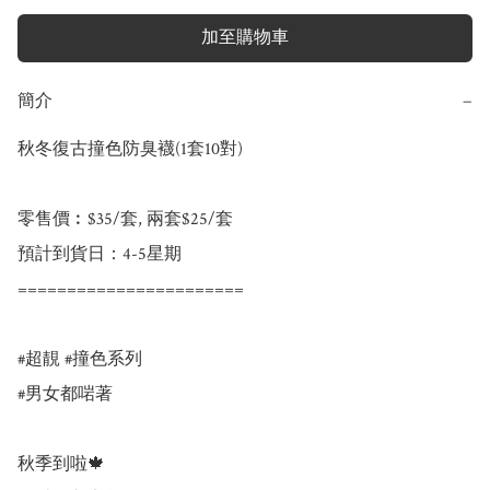
加至購物車
簡介
−
秋冬復古撞色防臭襪(1套10對)

零售價︰$35/套, 兩套$25/套

預計到貨日：4-5星期

=======================

#超靚 #撞色系列

#男女都啱著

秋季到啦🍁
