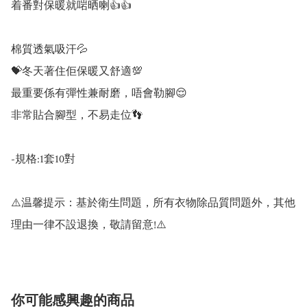
着番對保暖就啱晒喇👍👍

棉質透氣吸汗💦

💝冬天著住佢保暖又舒適💯

最重要係有彈性兼耐磨，唔會勒腳😌

非常貼合腳型，不易走位👣

-規格:1套10對

⚠️温馨提示：基於衛生問題，所有衣物除品質問題外，其他
理由一律不設退換，敬請留意!⚠️
你可能感興趣的商品