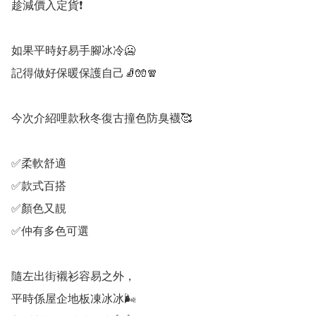
趁減價入定貨❗

如果平時好易手腳冰冷🥶

記得做好保暖保護自己🧦🧤🧣

今次介紹哩款秋冬復古撞色防臭襪🥰

✅柔軟舒適

✅款式百搭

✅顏色又靚

✅仲有多色可選

隨左出街襯衫容易之外，

平時係屋企地板凍冰冰🌬️
