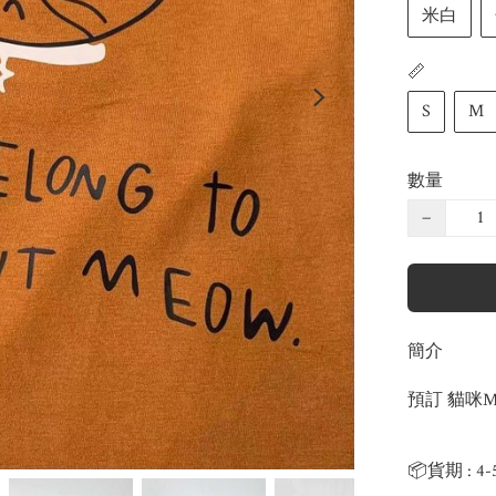
米白
📏
S
M
數量
−
簡介
預訂 貓咪ME
📦貨期 : 4