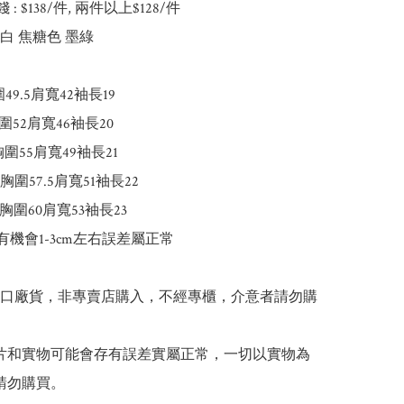
錢 : $138/件, 兩件以上$128/件

白 焦糖色 墨綠

49.5肩寬42袖長19

圍52肩寬46袖長20

胸圍55肩寬49袖長21

5胸圍57.5肩寬51袖長22

胸圍60肩寬53袖長23

有機會1-3cm左右誤差屬正常

出口廠貨，非專賣店購入，不經專櫃，介意者請勿購
 圖片和實物可能會存有誤差實屬正常，一切以實物為
請勿購買。
