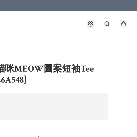
貓咪MEOW圖案短袖Tee
6A548]