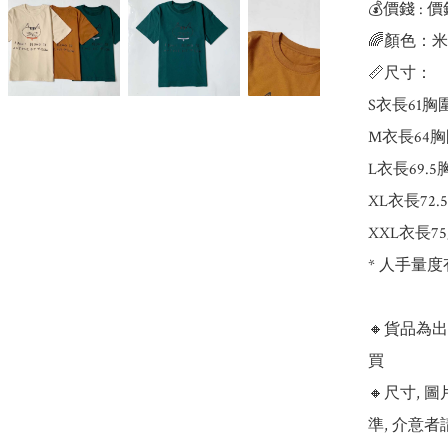
💰價錢 : 價
🌈顏色：米
📏尺寸：

S衣長61胸圍
M衣長64胸
L衣長69.5
XL衣長72.
XXL衣長75
* 人手量度
🔸貨品為
買

🔸尺寸,
準, 介意者