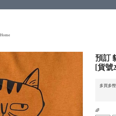
Home
預訂 
[貨號2
多買多慳
🌈