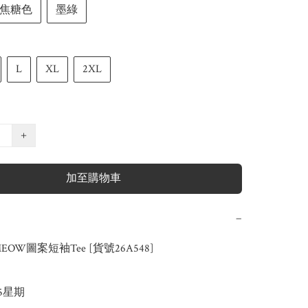
焦糖色
墨綠
L
XL
2XL
+
加至購物車
−
OW圖案短袖Tee [貨號26A548]

-5星期
