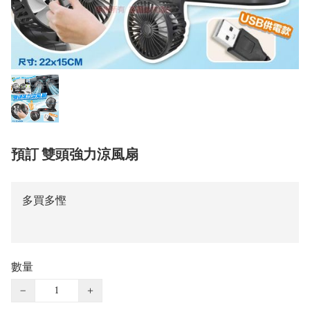
預訂 雙頭強力涼風扇
多買多慳
數量
−
+